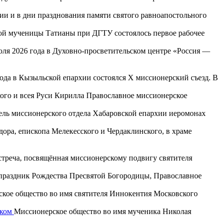
ии и в дни празднования памяти святого равноапостольного
той мученицы Татианы при ДГТУ состоялось первое рабочее
юля 2026 года в Духовно-просветительском центре «Россия —
года в Кызыльской епархии состоялся X миссионерский съезд. В
го и всея Руси Кирилла Православное миссионерское
ель миссионерского отдела Хабаровской епархии иеромонах
ора, епископа Мелекесского и Чердаклинского, в храме
встреча, посвящённая миссионерскому подвигу святителя
 в праздник Рождества Пресвятой Богородицы, Православное
кое общество во имя святителя Иннокентия Московского
ском
Миссионерское общество во имя мученика Николая