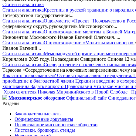
Статьи и аналитика
Статьи и аналитика
Крестины в русской традиции: о народных 
Петербургской государственной...
Статьи и аналитика
О документе «Проект “Неоязычество в Ро
федеральному округу, руководитель Миссионерского...
Статьи и аналитика
О происхождении молитвы к Божией Матер
Иннокентия Московского Иванов Евгений Олегович. ...
Статьи и аналитика
О происхождении «Молитвы миссионера»
Иванов Евгений...
Статьи и аналитика
Меморандум об организации миссионерской
Кириллом в 2025 году. На заседании Священного Синода 12 мар
Статьи и аналитика
Сосредоточение на ключевых направлениях
Тарасова «Сосредоточение на ключевых направлениях: чему нас
Как стать православным?
Основы православного вероучения. Ц
приобщение к благодатной жизни Церкви и введение в евхар
христианина
Задать вопрос о Православии
Что такое миссия и
Храм святителя Николая Мирликийского в Новой Слободе
Пр
Миссионерское обозрение
Официальный сайт Синодального
Разделы
Законодательные акты
Общецерковные документы
Православное миссионерское общество
Листовки, брошюры, стенды
Новости епархий