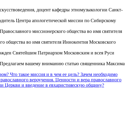
скусствоведения, доцент кафедры этномузыкологии Санкт-
дитель Центра апологетической миссии по Сибирскому
Православного миссионерского общества во имя святителя
го общества во имя святителя Иннокентия Московского
ржден Святейшим Патриархом Московским и всея Руси
Предлагаем вашему вниманию статью священника Максима
ром?
Что такое миссия и в чем ее цель? Зачем необходимо
равославного вероучения. Ценности и вера православного
зни Церкви и введение в евхаристияескую общину?