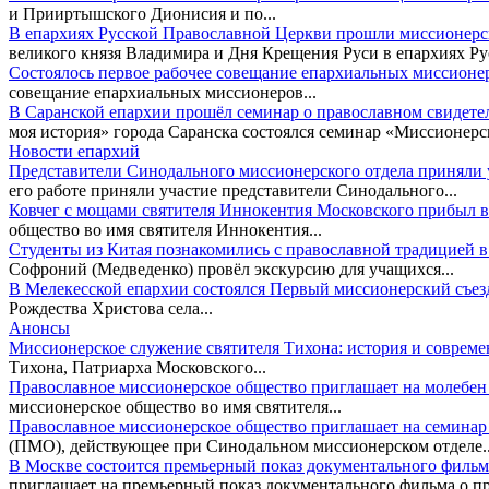
и Прииртышского Дионисия и по...
В епархиях Русской Православной Церкви прошли миссионер
великого князя Владимира и Дня Крещения Руси в епархиях Рус
Состоялось первое рабочее совещание епархиальных миссионе
совещание епархиальных миссионеров...
В Саранской епархии прошёл семинар о православном свидете
моя история» города Саранска состоялся семинар «Миссионерск
Новости епархий
Представители Синодального миссионерского отдела приняли у
его работе приняли участие представители Синодального...
Ковчег с мощами святителя Иннокентия Московского прибыл в
общество во имя святителя Иннокентия...
Студенты из Китая познакомились с православной традицией 
Софроний (Медведенко) провёл экскурсию для учащихся...
В Мелекесской епархии состоялся Первый миссионерский съе
Рождества Христова села...
Анонсы
Миссионерское служение святителя Тихона: история и соврем
Тихона, Патриарха Московского...
Православное миссионерское общество приглашает на молебе
миссионерское общество во имя святителя...
Православное миссионерское общество приглашает на семина
(ПМО), действующее при Синодальном миссионерском отделе..
В Москве состоится премьерный показ документального филь
приглашает на премьерный показ документального фильма о пр