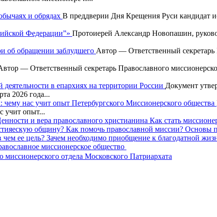
обычаях и обрядах
В преддверии Дня Крещения Руси кандидат и
ссийской Федерации”»
Протоиерей Александр Новопашин, руково
и об обращении заблудшего
Автор — Ответственный секретарь 
Автор — Ответственный секретарь Православного миссионерско
 деятельности в епархиях на территории России
Документ утве
та 2026 года...
: чему нас учит опыт Петербургского Миссионерского общества
 учит опыт...
енности и вера православного христианина
Как стать миссионе
истияескую общину?
Как помочь православной миссии?
Основы п
 в чем ее цель? Зачем необходимо приобщение к благодатной жи
авославное миссионерское общество
 миссионерского отдела Московского Патриархата