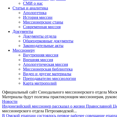
СМИ о нас
Статьи и аналитика
Апологетика
История миссии
Миссионерские станы
Современная миссия
Документы
Документы отдела
Общецерковные документы
Законодательные акты
Миссионеру
Внутренняя миссия
Внешняя миссия
Апологетическая миссия
Миссионерская библиотека
Видео и другие материалы
Преподавателю миссиологии
Карта митрополий
Официальный сайт Синодального миссионерского отдела Моск
Материалы будут полезны практикующим миссионерам, руково
Новости
Индонезийский миссионер рассказал о жизни Православной Ц
миссионерского отдела Петрозаводской...
В Омской епархии состоялось первое рабочее совещание епар