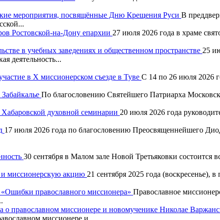
ские мероприятия, посвящённые Дню Крещения Руси
В преддвер
ской...
ров Ростовской-на-Дону епархии
27 июля 2026 года в храме свя
льстве в учебных заведениях и общественном пространстве
25 и
ая деятельность...
частие в X миссионерском съезде в Туве
С 14 по 26 июля 2026 
 Забайкалье
По благословению Святейшего Патриарха Московско
в Хабаровской духовной семинарии
20 июля 2026 года руководит
зд
17 июля 2026 года по благословению Преосвященнейшего Диод
енность
30 сентября в Малом зале Новой Третьяковки состоится 
н и миссионерскую акцию
21 сентября 2025 года (воскресенье),
р «Ошибки православного миссионера»
Православное миссионерс
.
ма о православном миссионере и новомученике Николае Варжан
авославном миссионере и...