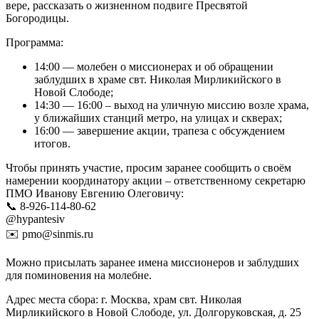
вере, рассказать о жизненном подвиге Пресвятой
Богородицы.
Программа:
14:00 — молебен о миссионерах и об обращении
заблудших в храме свт. Николая Мирликийского в
Новой Слободе;
14:30 — 16:00 – выход на уличную миссию возле храма,
у ближайших станций метро, на улицах и скверах;
16:00 — завершение акции, трапеза с обсуждением
итогов.
Чтобы принять участие, просим заранее сообщить о своём
намерении координатору акции – ответственному секретарю
ПМО Иванову Евгению Олеговичу:
📞 8-926-114-80-62
@hypantesiv
✉️ pmo@sinmis.ru
Можно присылать заранее имена миссионеров и заблудших
для поминовения на молебне.
Адрес места сбора: г. Москва, храм свт. Николая
Мирликийского в Новой Слободе, ул. Долгоруковская, д. 25