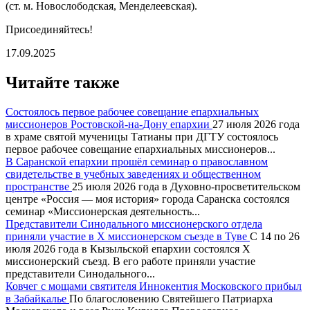
(ст. м. Новослободская, Менделеевская).
Присоединяйтесь!
17.09.2025
Читайте также
Состоялось первое рабочее совещание епархиальных
миссионеров Ростовской-на-Дону епархии
27 июля 2026 года
в храме святой мученицы Татианы при ДГТУ состоялось
первое рабочее совещание епархиальных миссионеров...
В Саранской епархии прошёл семинар о православном
свидетельстве в учебных заведениях и общественном
пространстве
25 июля 2026 года в Духовно-просветительском
центре «Россия — моя история» города Саранска состоялся
семинар «Миссионерская деятельность...
Представители Синодального миссионерского отдела
приняли участие в X миссионерском съезде в Туве
С 14 по 26
июля 2026 года в Кызыльской епархии состоялся X
миссионерский съезд. В его работе приняли участие
представители Синодального...
Ковчег с мощами святителя Иннокентия Московского прибыл
в Забайкалье
По благословению Святейшего Патриарха