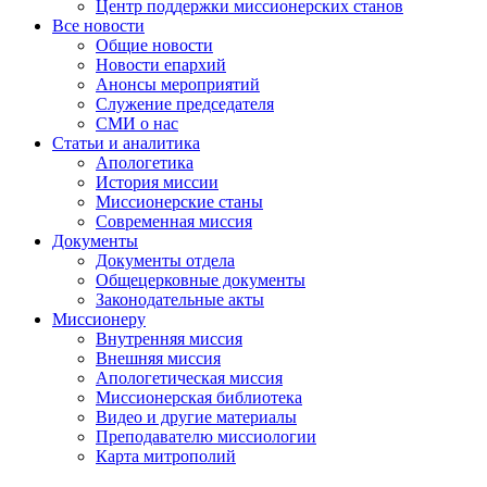
Центр поддержки миссионерских станов
Все новости
Общие новости
Новости епархий
Анонсы мероприятий
Служение председателя
СМИ о нас
Статьи и аналитика
Апологетика
История миссии
Миссионерские станы
Современная миссия
Документы
Документы отдела
Общецерковные документы
Законодательные акты
Миссионеру
Внутренняя миссия
Внешняя миссия
Апологетическая миссия
Миссионерская библиотека
Видео и другие материалы
Преподавателю миссиологии
Карта митрополий