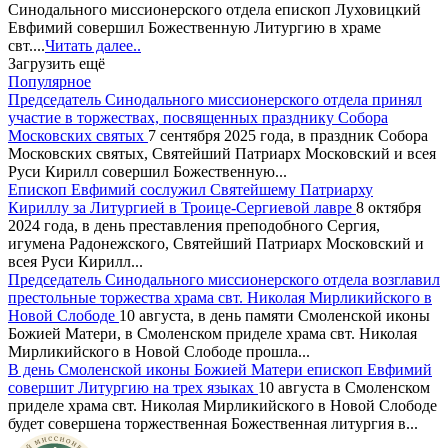
Синодального миссионерского отдела епископ Луховицкий
Евфимий совершил Божественную Литургию в храме
свт....
Читать далее..
Загрузить ещё
Популярное
Председатель Синодального миссионерского отдела принял
участие в торжествах, посвященных празднику Собора
Московских святых
7 сентября 2025 года, в праздник Собора
Московских святых, Святейший Патриарх Московский и всея
Руси Кирилл совершил Божественную...
Епископ Евфимий сослужил Святейшему Патриарху
Кириллу за Литургией в Троице-Сергиевой лавре
8 октября
2024 года, в день преставления преподобного Сергия,
игумена Радонежского, Святейший Патриарх Московский и
всея Руси Кирилл...
Председатель Синодального миссионерского отдела возглавил
престольные торжества храма свт. Николая Мирликийского в
Новой Слободе
10 августа, в день памяти Смоленской иконы
Божией Матери, в Смоленском приделе храма свт. Николая
Мирликийского в Новой Слободе прошла...
В день Смоленской иконы Божией Матери епископ Евфимий
совершит Литургию на трех языках
10 августа в Смоленском
приделе храма свт. Николая Мирликийского в Новой Слободе
будет совершена торжественная Божественная литургия в...