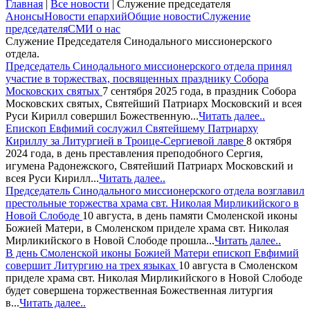
Главная
|
Все новости
|
Служение председателя
Анонсы
Новости епархий
Общие новости
Служение
председателя
СМИ о нас
Служение Председателя Синодального миссионерского
отдела.
Председатель Синодального миссионерского отдела принял
участие в торжествах, посвященных празднику Собора
Московских святых
7 сентября 2025 года, в праздник Собора
Московских святых, Святейший Патриарх Московский и всея
Руси Кирилл совершил Божественную...
Читать далее..
Епископ Евфимий сослужил Святейшему Патриарху
Кириллу за Литургией в Троице-Сергиевой лавре
8 октября
2024 года, в день преставления преподобного Сергия,
игумена Радонежского, Святейший Патриарх Московский и
всея Руси Кирилл...
Читать далее..
Председатель Синодального миссионерского отдела возглавил
престольные торжества храма свт. Николая Мирликийского в
Новой Слободе
10 августа, в день памяти Смоленской иконы
Божией Матери, в Смоленском приделе храма свт. Николая
Мирликийского в Новой Слободе прошла...
Читать далее..
В день Смоленской иконы Божией Матери епископ Евфимий
совершит Литургию на трех языках
10 августа в Смоленском
приделе храма свт. Николая Мирликийского в Новой Слободе
будет совершена торжественная Божественная литургия
в...
Читать далее..