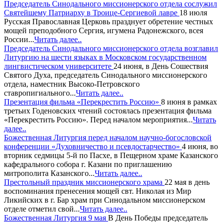
Председатель Синодального миссионерского отдела сослужил
Святейшему Патриарху в Троице-Сергиевой лавре
18 июля
Русская Православная Церковь празднует обретение честных
мощей преподобного Сергия, игумена Радонежского, всея
России...
Читать далее..
Председатель Синодального миссионерского отдела возглавил
Литургию на шести языках в Московском государственном
лингвистическом университете
24 июня, в День Сошествия
Святого Духа, председатель Синодального миссионерского
отдела, наместник Высоко-Петровского
ставропигиального...
Читать далее..
Презентация фильма «Перекрестить Россию»
8 июня в рамках
третьих Годеновских чтений состоялась презентация фильма
«Перекрестить Россию». Перед началом мероприятия...
Читать
далее..
Божественная Литургия перед началом научно-богословской
конференции «Духовничество и псевдостарчество»
4 июня, во
вторник седмицы 5-й по Пасхе, в Пещерном храме Казанского
кафедрального собора г. Казани по приглашению
митрополита Казанского...
Читать далее..
Престольный праздник миссионерского храма
22 мая в день
воспоминания пренесения мощей свт. Николая из Мир
Ликийских в г. Бар храм при Синодальном миссионерском
отделе отметил свой...
Читать далее..
Божественная Литургия 9 мая
В День Победы председатель