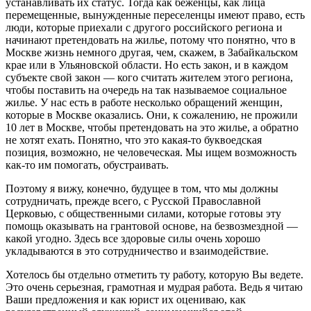
устанавливать их статус. Тогда как беженцы, как лица
перемещенные, вынужденные переселенцы имеют право, есть
люди, которые приехали с другого российского региона и
начинают претендовать на жилье, потому что понятно, что в
Москве жизнь немного другая, чем, скажем, в Забайкальском
крае или в Ульяновской области. Но есть закон, и в каждом
субъекте свой закон — кого считать жителем этого региона,
чтобы поставить на очередь на так называемое социальное
жилье. У нас есть в работе несколько обращений женщин,
которые в Москве оказались. Они, к сожалению, не прожили
10 лет в Москве, чтобы претендовать на это жилье, а обратно
не хотят ехать. Понятно, что это какая-то буквоедская
позиция, возможно, не человеческая. Мы ищем возможность
как-то им помогать, обустраивать.
Поэтому я вижу, конечно, будущее в том, что мы должны
сотрудничать, прежде всего, с Русской Православной
Церковью, с общественными силами, которые готовы эту
помощь оказывать на грантовой основе, на безвозмездной —
какой угодно. Здесь все здоровые силы очень хорошо
укладываются в это сотрудничество и взаимодействие.
Хотелось бы отдельно отметить ту работу, которую Вы ведете.
Это очень серьезная, грамотная и мудрая работа. Ведь я читаю
Ваши предложения и как юрист их оцениваю, как