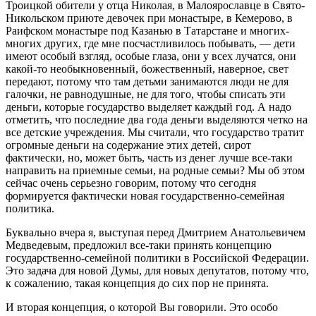
Троицкой обители у отца Николая, в Малоярославце в Свято-
Никольском приюте девочек при монастыре, в Кемерово, в
Раифском монастыре под Казанью в Татарстане и многих-
многих других, где мне посчастливилось побывать, — дети
имеют особый взгляд, особые глаза, они у всех лучатся, они
какой-то необыкновенный, божественный, наверное, свет
передают, потому что там детьми занимаются люди не для
галочки, не равнодушные, не для того, чтобы списать эти
деньги, которые государство выделяет каждый год. А надо
отметить, что последние два года деньги выделяются четко на
все детские учреждения. Мы считали, что государство тратит
огромные деньги на содержание этих детей, сирот
фактически, но, может быть, часть из денег лучше все-таки
направить на приемные семьи, на родные семьи? Мы об этом
сейчас очень серьезно говорим, потому что сегодня
формируется фактически новая государственно-семейная
политика.
Буквально вчера я, выступая перед Дмитрием Анатольевичем
Медведевым, предложил все-таки принять концепцию
государственно-семейной политики в Российской Федерации.
Это задача для новой Думы, для новых депутатов, потому что,
к сожалению, такая концепция до сих пор не принята.
И вторая концепция, о которой Вы говорили. Это особо