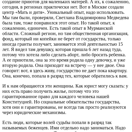
создание приютов для маленьких матерей. А их, к сожалению,
сегодня, в регионах практически нет. Вот в Москве создали
центр «Мать и дитя». Уникальный опыт, надо использовать.
Мы там были, проверяли, Светлана Владимировна Медведева
была там, тоже понравился этот опыт. Но такой опыт, к
сожалению, единичен. Есть такой опыт в Мурманской
области. Сложный регион, но там общественная организация,
фонд, который ни копейки не берет от государства, только
иногда гранты получает, занимается этой деятельностью 15
лет. Я видел там девушку, которая пришла 6 лет назад туда,
потому что хотела либо сделать аборт, либо бросить ребенка.
А ее приютили, она за это время родила одну девочку, и уже
вторую родила. Она приходит на встречу — у нее двое. Она
говорит: вот, я здесь живу, государство не дает пока квартиру.
Она, конечно, попала в разряд тех, которые обратились к вам.
И к нам обращаются эти женщины. Как юрист могу сказать: у
них есть право получить жилье, потому что это
гарантированное право для каждого человека нашей
Конституцией. Но социальные обязательства государства,
хотя они и гарантированы, не всегда так просто реализуются
через юридические механизмы.
Есть люди, которые волей судьбы попали в разряд так
называемых беженцев. Ими отдельно надо заниматься. Надо