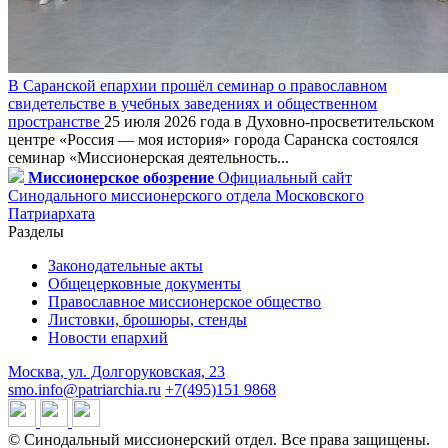
В Саранской епархии прошёл семинар о православном
свидетельстве в учебных заведениях и общественном
пространстве
25 июля 2026 года в Духовно-просветительском
центре «Россия — моя история» города Саранска состоялся
семинар «Миссионерская деятельность...
Миссионерское обозрение
Официальный сайт
Синодального миссионерского отдела Московского
Патриархата
Разделы
Законодательные акты
Общецерковные документы
Православное миссионерское общество
Листовки, брошюры, стенды
Новости епархий
Москва, ул. Долгоруковская, 23
smo.info@patriarchia.ru
+7(495)151 9868
© Синодальный миссионерский отдел. Все права защищены.