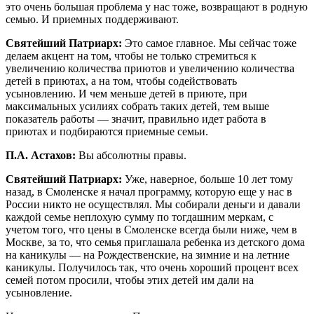
это очень большая проблема у нас тоже, возвращают в родную
семью. И приемных поддерживают.
Святейший Патриарх:
Это самое главное. Мы сейчас тоже
делаем акцент на том, чтобы не только стремиться к
увеличению количества приютов и увеличению количества
детей в приютах, а на том, чтобы содействовать
усыновлению. И чем меньше детей в приюте, при
максимальных усилиях собрать таких детей, тем выше
показатель работы — значит, правильно идет работа в
приютах и подбираются приемные семьи.
П.А. Астахов:
Вы абсолютны правы.
Святейший Патриарх:
Уже, наверное, больше 10 лет тому
назад, в Смоленске я начал программу, которую еще у нас в
России никто не осуществлял. Мы собирали деньги и давали
каждой семье неплохую сумму по тогдашним меркам, с
учетом того, что цены в Смоленске всегда были ниже, чем в
Москве, за то, что семья приглашала ребенка из детского дома
на каникулы — на Рождественские, на зимние и на летние
каникулы. Получилось так, что очень хороший процент всех
семей потом просили, чтобы этих детей им дали на
усыновление.