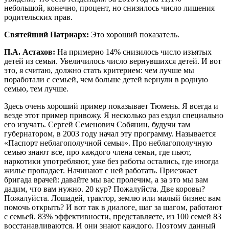
небольшой, конечно, процент, но снизилось число лишения
родительских прав.
Святейший Патриарх:
Это хороший показатель.
П.А. Астахов:
На примерно 14% снизилось число изъятых
детей из семьи. Увеличилось число вернувшихся детей. И вот
это, я считаю, должно стать критерием: чем лучше мы
поработали с семьей, чем больше детей вернули в родную
семью, тем лучше.
Здесь очень хороший пример показывает Тюмень. Я всегда и
везде этот пример привожу. Я несколько раз ездил специально
его изучать. Сергей Семенович Собянин, будучи там
губернатором, в 2003 году начал эту программу. Называется
«Паспорт неблагополучной семьи». Про неблагополучную
семью знают все, про каждого члена семьи, где пьют,
наркотики употребляют, уже без работы остались, где иногда
жилье пропадает. Начинают с ней работать. Приезжает
бригада врачей: давайте мы вас пролечим, а за это мы вам
дадим, что вам нужно. 20 кур? Пожалуйста. Две коровы?
Пожалуйста. Лошадей, трактор, землю или малый бизнес вам
помочь открыть? И вот так в диалоге, шаг за шагом, работают
с семьей. 83% эффективности, представляете, из 100 семей 83
восстанавливаются. И они знают каждого. Поэтому данный