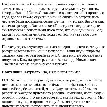
Вы знаете, Ваше Святейшество, я очень хорошо запомнил
замечательную проповедь, которую мне удалось услышать,
которая была в Южно-Сахалинске в конце сентября прошлого
года, где мы как-то случайно или не случайно встретились,
часть ее была посвящена семье, детям — и то, как Вы сказали,
я всегда цитирую Ваши слова: «Почему есть люди, которые
считают себя несчастными из-за того, что они одиноки? Ведь
каждый одинокий человек может осчастливить такого же
одинокого — вот и семья».
Поэтому здесь я чувствую и знаю совершенно точно, что у нас
ресурс колоссальный, он не исчерпан. Наши люди открыты
сердцем, они готовы брать детей. Очень многие образование
получили. Как, например, сделал Александр Николаевич
Ткачев? Я всегда привожу его в пример.
Святейший Патриарх:
Да, я знаю этот пример.
П.А. Астахов:
Он собрал педагогов, которые учились, стали
педагогами, но не работают сейчас по профессии. Сказал:
пожалуйста, берите детей, я вам буду платить по 20 тысяч
рублей за каждого приемного ребенка. Выучили, часть людей
отсеяли, потому что не все готовы, даже из тех, кто хотят. Мы
видим, что у нас в прошлом году 8 тысяч детей изъято из
приемных семей, потому что не выполняли своих