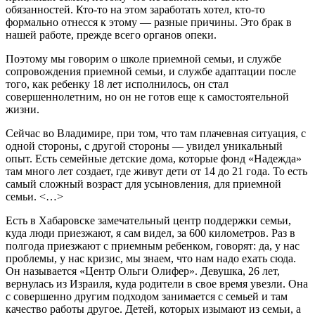
обязанностей. Кто-то на этом заработать хотел, кто-то
формально отнесся к этому — разные причины. Это брак в
нашей работе, прежде всего органов опеки.
Поэтому мы говорим о школе приемной семьи, и службе
сопровождения приемной семьи, и службе адаптации после
того, как ребенку 18 лет исполнилось, он стал
совершеннолетним, но он не готов еще к самостоятельной
жизни.
Сейчас во Владимире, при том, что там плачевная ситуация, с
одной стороны, с другой стороны — увидел уникальный
опыт. Есть семейные детские дома, которые фонд «Надежда»
там много лет создает, где живут дети от 14 до 21 года. То есть
самый сложный возраст для усыновления, для приемной
семьи. <…>
Есть в Хабаровске замечательный центр поддержки семьи,
куда люди приезжают, я сам видел, за 600 километров. Раз в
полгода приезжают с приемным ребенком, говорят: да, у нас
проблемы, у нас кризис, мы знаем, что нам надо ехать сюда.
Он называется «Центр Ольги Олифер». Девушка, 26 лет,
вернулась из Израиля, куда родители в свое время увезли. Она
с совершенно другим подходом занимается с семьей и там
качество работы другое. Детей, которых изымают из семьи, а