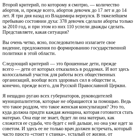
Второй критерий, по которому я смотрю, — количество
абортов, и, прежде всего, абортов девочек до 17 лет и до 14
лет. Я три дня назад из Владимира вернулся. В тяжелейшем
пребываю состоянии духа: 378 девочек сделали аборты только
за 2010 год, и при этом из них 110 успели дважды сделать.
Представляете, какая ситуация?
Вы очень четко, ясно, последовательно излагаете свое
видение, предложения по формированию государственной
политики в этой области.
Следующий критерий — это брошенные дети, прежде
всего — дети от которых отказались в роддомах. И вот здесь
колоссальный участок для работы всех общественных
организаций, вообще всех здоровых сил в обществе и,
конечно, прежде всего, для Русской Православной Церкви.
Я нещадно ругаю всех губернаторов, руководителей
муниципалитетов, которые не обращаются за помощью. Ведь
что такое роддом, что такое женская консультация? Это то,
куда должна придти каждая женщина, которая готовится стать
матерью. Она еще не знает, будет ли она матерью, как
сложится ее судьба, что будет с ней дальше, но она уже идет за
советом. И здесь ее не только врач должен встречать, который
часто просто «стоит у станка», усталый от жизни, от