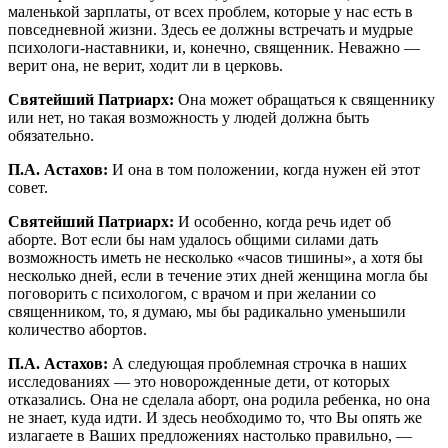
маленькой зарплаты, от всех проблем, которые у нас есть в
повседневной жизни. Здесь ее должны встречать и мудрые
психологи-наставники, и, конечно, священник. Неважно —
верит она, не верит, ходит ли в церковь.
Святейший Патриарх:
Она может обращаться к священнику
или нет, но такая возможность у людей должна быть
обязательно.
П.А. Астахов:
И она в том положении, когда нужен ей этот
совет.
Святейший Патриарх:
И особенно, когда речь идет об
аборте. Вот если бы нам удалось общими силами дать
возможность иметь не несколько «часов тишины», а хотя бы
несколько дней, если в течение этих дней женщина могла бы
поговорить с психологом, с врачом и при желании со
священником, то, я думаю, мы бы радикально уменьшили
количество абортов.
П.А. Астахов:
А следующая проблемная строчка в наших
исследованиях — это новорожденные дети, от которых
отказались. Она не сделала аборт, она родила ребенка, но она
не знает, куда идти. И здесь необходимо то, что Вы опять же
излагаете в Ваших предложениях настолько правильно, —