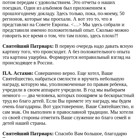
потом передам с удовольствием. Это отчеты о наших
поездках. Один из альбомов был приложением к
прошлогоднему докладу. Здесь только, пока, по-моему, 50
регионов, которые мы проехали. А вот это то, что я
представлял на Совете Европы. <…> Мы здесь собрали и
представили именно положительный опыт. Сколько можно
говорить все время о том, что там плохо, здесь плохо?!
Святейший Патриарх:
В первую очередь надо давать ясную
картину того, что происходит. А без положительного опыта
эта картина ущербна. Формируется неправильный взгляд на
происходящее в России.
П.А. Астахов:
Совершенно верно. Еще хотел, Ваше
Святейшество, набраться смелости и вручить небольшую
награду, которую мы, уполномоченные по правам ребенка,
учредили в своем аппарате учредили. В год мы выбираем
немного — два человека, которых поощряем за бескорыстный
труд во благо детей. Если Вы примете эту награду, мы будем
очень благодарны. Вот удостоверение, Ваше Святейшество, и
сам знак. Он выполнен в православной традиции. Мы хотели
со своей стороны отметить Ваше служение во благо семей и
детей нашей страны.
Святейший Патриарх:
Спасибо Вам большое, благодарю