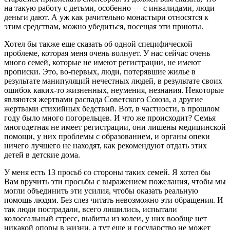
на такую работу с детьми, особенно — с инвалидами, люди
деньги дают. А уж как рачительно монастыри относятся к
этим средствам, можно убедиться, посещая эти приюты.
Хотел бы также еще сказать об одной специфической
проблеме, которая меня очень волнует. У нас сейчас очень
много семей, которые не имеют регистрации, не имеют
прописки. Это, во-первых, люди, потерявшие жилье в
результате манипуляций нечестных людей, в результате своих
ошибок каких-то жизненных, неумения, незнания. Некоторые
являются жертвами распада Советского Союза, а другие
жертвами стихийных бедствий. Вот, в частности, в прошлом
году было много погорельцев. И что же происходит? Семья
многодетная не имеет регистрации, они лишены медицинской
помощи, у них проблемы с образованием, и органы опеки
ничего лучшего не находят, как рекомендуют отдать этих
детей в детские дома.
У меня есть 13 просьб со стороны таких семей. Я хотел бы
Вам вручить эти просьбы с выражением пожелания, чтобы мы
могли объединить эти усилия, чтобы оказать реальную
помощь людям. Без слез читать невозможно эти обращения. И
так люди пострадали, всего лишились, испытали
колоссальный стресс, выбиты из колеи, у них вообще нет
никакой опоры в жизни, а тут еще и государство не может