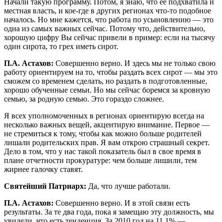
Начали такую программу. Потом, я знаю, что ее подхватила и
местная власть, и кое-где в других регионах что-то подобное
началось. Но мне кажется, что работа по усыновлению — это
одна из самых важных сейчас. Потому что, действительно,
хорошую цифру Вы сейчас привели в пример: если на тысячу
один сирота, то грех иметь сирот.
П.А. Астахов:
Совершенно верно. И здесь мы не только свою
работу ориентируем на то, чтобы раздать всех сирот — мы это
сможем со временем сделать, но раздать в подготовленные,
хорошо обученные семьи. Но мы сейчас боремся за кровную
семью, за родную семью. Это гораздо сложнее.
Я всех уполномоченных в регионах ориентирую всегда на
несколько важных вещей, акцентирую внимание. Первое —
не стремиться к тому, чтобы как можно больше родителей
лишали родительских прав. Я вам открою страшный секрет.
Дело в том, что у нас такой показатель был в свое время в
плане отчетности прокуратуре: чем больше лишили, тем
жирнее галочку ставят.
Святейший Патриарх:
Да, что лучше работали.
П.А. Астахов:
Совершенно верно. И в этой связи есть
результаты. За те два года, пока я замещаю эту должность, мы
увидели, что есть тенденция. За 2010 год на 11,1% —