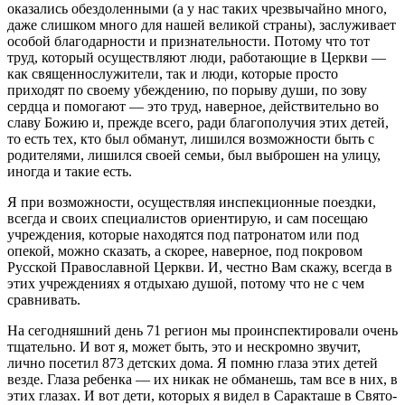
оказались обездоленными (а у нас таких чрезвычайно много,
даже слишком много для нашей великой страны), заслуживает
особой благодарности и признательности. Потому что тот
труд, который осуществляют люди, работающие в Церкви —
как священнослужители, так и люди, которые просто
приходят по своему убеждению, по порыву души, по зову
сердца и помогают — это труд, наверное, действительно во
славу Божию и, прежде всего, ради благополучия этих детей,
то есть тех, кто был обманут, лишился возможности быть с
родителями, лишился своей семьи, был выброшен на улицу,
иногда и такие есть.
Я при возможности, осуществляя инспекционные поездки,
всегда и своих специалистов ориентирую, и сам посещаю
учреждения, которые находятся под патронатом или под
опекой, можно сказать, а скорее, наверное, под покровом
Русской Православной Церкви. И, честно Вам скажу, всегда в
этих учреждениях я отдыхаю душой, потому что не с чем
сравнивать.
На сегодняшний день 71 регион мы проинспектировали очень
тщательно. И вот я, может быть, это и нескромно звучит,
лично посетил 873 детских дома. Я помню глаза этих детей
везде. Глаза ребенка — их никак не обманешь, там все в них, в
этих глазах. И вот дети, которых я видел в Саракташе в Свято-