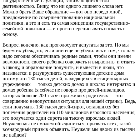
государственный служащий, занимающийся этой
деятельностью. Вижу, что ни одного лишнего слова нет.
Можно брать Ваше обращение — вот оно передо мной,
предложение по совершенствованию национальной
политики, а это и есть та самая концепция государственно-
семейной политики — и просто переписывать и класть в
основу.
Вопрос, конечно, как проголосуют депутаты за это. Но мы
будем их убеждать, если они еще не убедились в том, что нам
надо сегодня обеспечивать родные семьи, чтобы они имели
возможность своего ребенка содержать и вырастить, и отдать
в школу, и образование получить, и вывести в люди, что
называется; и разукрупнять существующие детские дома,
потому что 130 тысяч детей, находящихся в стационарных
учреждениях — только детских домах и школах-интернатах и
домах ребенка (я сейчас не говорю про детей-инвалидов,
которых больше 200 тысяч при живых родителях — это
совершенно недопустимая ситуация для нашей страны). Ведь,
если подумать, 130 тысяч детей-сирот, оставшихся без
попечения родителей на 110 миллионов взрослого населения,
это получается один сирота на тысячу взрослых людей.
Неужели мы не сможем объединиться, призвать всех, такой
всенародный призыв объявить. Неужели мы двоих из тысячи
не найдем?