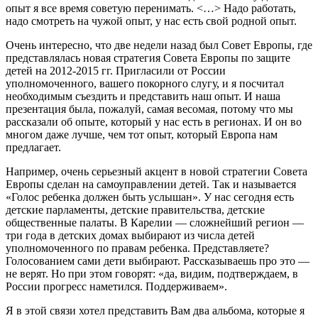
опыт я все время советую перенимать. <…> Надо работать,
надо смотреть на чужой опыт, у нас есть свой родной опыт.
Очень интересно, что две недели назад был Совет Европы, где
представлялась новая стратегия Совета Европы по защите
детей на 2012-2015 гг. Пригласили от России
уполномоченного, вашего покорного слугу, и я посчитал
необходимым съездить и представить наш опыт. И наша
презентация была, пожалуй, самая весомая, потому что мы
рассказали об опыте, который у нас есть в регионах. И он во
многом даже лучше, чем тот опыт, который Европа нам
предлагает.
Например, очень серьезный акцент в новой стратегии Совета
Европы сделан на самоуправлении детей. Так и называется
«Голос ребенка должен быть услышан». У нас сегодня есть
детские парламенты, детские правительства, детские
общественные палаты. В Карелии — сложнейший регион —
три года в детских домах выбирают из числа детей
уполномоченного по правам ребенка. Представляете?
Голосованием сами дети выбирают. Рассказываешь про это —
не верят. Но при этом говорят: «да, видим, подтверждаем, в
России прогресс наметился. Поддерживаем».
Я в этой связи хотел представить Вам два альбома, которые я