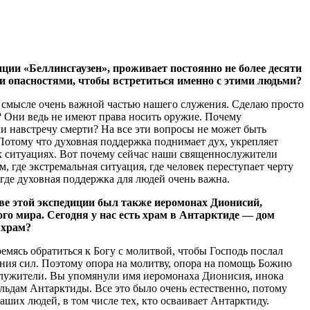
ии «Беллинсгаузен», проживает постоянно не более десяти
и опасностями, чтобы встретиться именно с этими людьми?
о смысле очень важной частью нашего служения. Сделаю просто
ь? Они ведь не имеют права носить оружие. Почему
и навстречу смерти? На все эти вопросы не может быть
Потому что духовная поддержка поднимает дух, укрепляет
их ситуациях. Вот почему сейчас наши священнослужители
 где экстремальная ситуация, где человек переступает черту
где духовная поддержка для людей очень важна.
аве этой экспедиции был также иеромонах Дионисий,
го мира. Сегодня у нас есть храм в Антарктиде — дом
 храм?
емясь обратиться к Богу с молитвой, чтобы Господь послал
ния сил. Поэтому опора на молитву, опора на помощь Божию
нослужители. Вы упомянули имя иеромонаха Дионисия, инока
 льдам Антарктиды. Все это было очень естественно, потому
аших людей, в том числе тех, кто осваивает Антарктиду.