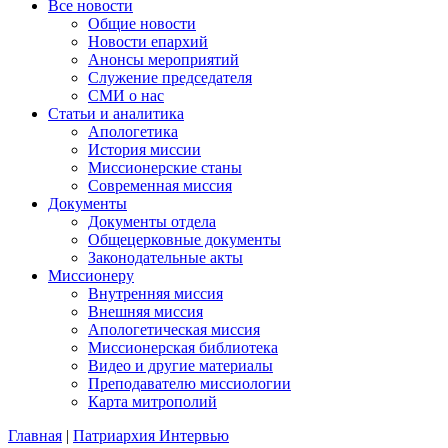
Все новости
Общие новости
Новости епархий
Анонсы мероприятий
Служение председателя
СМИ о нас
Статьи и аналитика
Апологетика
История миссии
Миссионерские станы
Современная миссия
Документы
Документы отдела
Общецерковные документы
Законодательные акты
Миссионеру
Внутренняя миссия
Внешняя миссия
Апологетическая миссия
Миссионерская библиотека
Видео и другие материалы
Преподавателю миссиологии
Карта митрополий
Главная
|
Патриархия Интервью