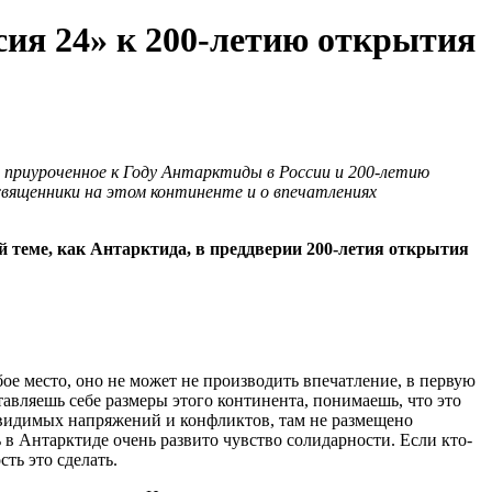
ия 24» к 200-летию открытия
, приуроченное к Году Антарктиды в России и 200-летию
вященники на этом континенте и о впечатлениях
й теме, как Антарктида, в преддверии 200-летия открытия
бое место, оно не может не производить впечатление, в первую
ставляешь себе размеры этого континента, понимаешь, что это
 видимых напряжений и конфликтов, там не размещено
 в Антарктиде очень развито чувство солидарности. Если кто-
ть это сделать.