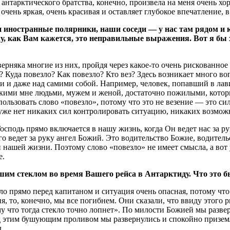
 антарктического братства, конечно, произвела на меня очень хо
чень яркая, очень красивая и оставляет глубокое впечатление, в
 иностранные полярники, наши соседи — у нас там рядом и 
ему, как Вам кажется, это неправильные выражения. Вот я бы
ерняка многие из них, пройдя через какое-то очень рискованное
? Куда повезло? Как повезло? Кто вез? Здесь возникает много 
 и даже над самими собой. Например, человек, попавший в лавину
изкими мне людьми, мужем и женой, достаточно пожилыми, кото
льзовать слово «повезло», потому что это не везение — это сил
 уже нет никаких сил контролировать ситуацию, никаких возможн
осподь прямо включается в нашу жизнь, когда Он ведет нас за р
ого ведет за руку ангел Божий. Это водительство Божие, водите
ами нашей жизни. Поэтому слово «повезло» не имеет смысла, а в
е.
увшим стеклом во время Вашего рейса в Антарктиду. Что это 
ло прямо перед капитаном и ситуация очень опасная, потому что 
я, то, конечно, мы все погибнем. Они сказали, что ввиду этого
ому что тогда стекло точно лопнет». По милости Божией мы разв
ад этим бушующим проливом мы развернулись и спокойно приземл
.