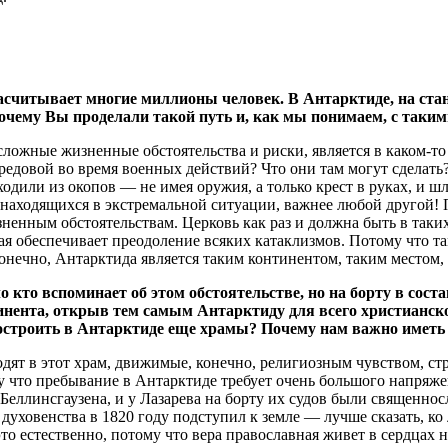
считывает многие миллионы человек. В Антарктиде, на станц
очему Вы проделали такой путь и, как мы понимаем, с таким
сложные жизненные обстоятельства и риски, является в каком-т
ередовой во время военных действий? Что они там могут сделат
или из окопов — не имея оружия, а только крест в руках, и шл
 находящихся в экстремальной ситуации, важнее любой другой! 
ненным обстоятельствам. Церковь как раз и должна быть в так
 обеспечивает преодоление всяких катаклизмов. Потому что там,
онечно, Антарктида является таким континентом, таким местом, 
кто вспоминает об этом обстоятельстве, но на борту в сост
нента, открыв тем самым Антарктиду для всего христианско
остроить в Антарктиде еще храмы? Почему нам важно иметь
дят в этот храм, движимые, конечно, религиозным чувством, стр
 что пребывание в Антарктиде требует очень большого напряже
 у Беллинсгаузена, и у Лазарева на борту их судов были священ
уховенства в 1820 году подступил к земле — лучше сказать, ко
это естественно, потому что вера православная живет в сердцах н