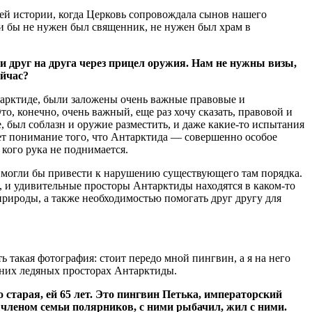
ей истории, когда Церковь сопровождала сынов нашего
ли бы не нужен был священник, не нужен был храм в
ли друг на друга через прицел оружия. Нам не нужны визы,
ейчас?
Антарктиде, были заложены очень важные правовые и
о, конечно, очень важный, еще раз хочу сказать, правовой и
, был соблазн и оружие разместить, и даже какие-то испытания
ет понимание того, что Антарктида — совершенно особое
кого рука не поднимается.
ые могли бы привести к нарушению существующего там порядка.
, и удивительные просторы Антарктиды находятся в каком-то
природы, а также необходимостью помогать друг другу для
ь такая фотография: стоит передо мной пингвин, а я на него
йних ледяных просторах Антарктиды.
старая, ей 65 лет. Это пингвин Петька, императорский
 членом семьи полярников, с ними рыбачил, жил с ними.