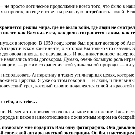
 не просто логическое продолжение всего того, что было в наш
ых и прочих, но еще и ответ на реальную потребность людей. Ес
храняется режим мира, где не было войн, где люди не смотре
тинент, как Вам кажется, как долго сохранится таким, как с
ернуться в историю. В 1959 году, когда был принят договор об 
нтарктическом континенте, о котором Вы только что сказали. Эт
договора никогда не нарушались. И возникает вопрос: наверное
ые налагались этим договором. Думаю, очень большую роль игра
оговором, — режим сохранения этой уникальной природы — ни у 
азн использовать Антарктиду в таких утилитарных целях, котор
 Божиего Царства. Я уже об этом говорил — и люди, и пингвины
овеческий грех, который словно подавляется силой и красотой 
т тебя, а к тебе…
о. На меня это произвело очень сильное впечатление. Где-то ест
 природа и какое взаимоотношение с животным миром на бескра
позвольте мне подарить Вам одну фотографию. Она довольно 
вой советской антарктической экспедиции. Он был настоящим