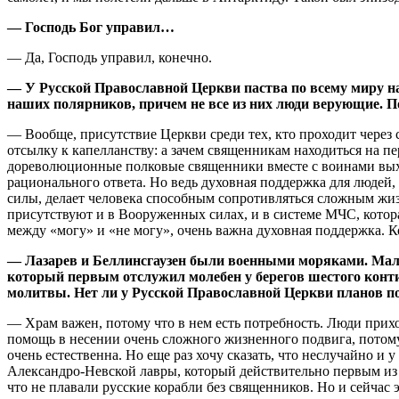
— Господь Бог управил…
— Да, Господь управил, конечно.
— У Русской Православной Церкви паства по всему миру на
наших полярников, причем не все из них люди верующие. П
— Вообще, присутствие Церкви среди тех, кто проходит через 
отсылку к капелланству: а зачем священникам находиться на п
дореволюционные полковые священники вместе с воинами выход
рационального ответа. Но ведь духовная поддержка для людей,
силы, делает человека способным сопротивляться сложным жиз
присутствуют и в Вооруженных силах, и в системе МЧС, которая
между «могу» и «не могу», очень важна духовная поддержка. К
— Лазарев и Беллинсгаузен были военными моряками. Мало 
который первым отслужил молебен у берегов шестого конти
молитвы. Нет ли у Русской Православной Церкви планов п
— Храм важен, потому что в нем есть потребность. Люди прихо
помощь в несении очень сложного жизненного подвига, потому
очень естественна. Но еще раз хочу сказать, что неслучайно и
Александро-Невской лавры, который действительно первым из д
что не плавали русские корабли без священников. Но и сейчас 