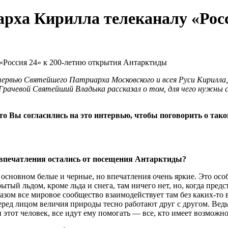
рха Кирилла телеканалу «Росс
нтервью Святейшего Патриарха Московского и всея Руси Кирилла
рачевой Святейший Владыка рассказал о том, для чего нужны с
о Вы согласились на это интервью, чтобы поговорить о тако
с впечатления остались от посещения Антарктиды?
 основном белые и черные, но впечатления очень яркие. Это осо
ытый льдом, кроме льда и снега, там ничего нет, но, когда пред
азом все мировое сообщество взаимодействует там без каких-то
еред лицом величия природы тесно работают друг с другом. Ведь
 этот человек, все идут ему помогать — все, кто имеет возможнос