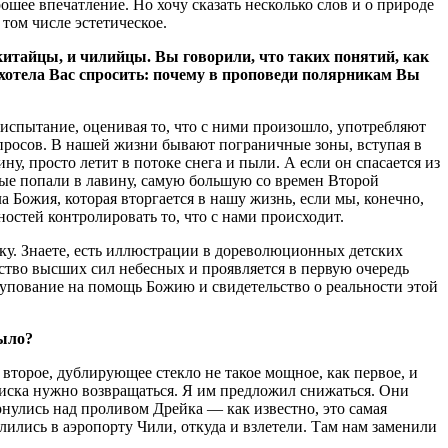
рошее впечатление. Но хочу сказать несколько слов и о природе
 том числе эстетическое.
китайцы, и чилийцы. Вы говорили, что таких понятий, как
 хотела Вас спросить: почему в проповеди полярникам Вы
 испытание, оценивая то, что с ними произошло, употребляют
вопросов. В нашей жизни бывают пограничные зоны, вступая в
, просто летит в потоке снега и пыли. А если он спасается из
рые попали в лавину, самую большую со времен Второй
а Божия, которая вторгается в нашу жизнь, если мы, конечно,
остей контролировать то, что с нами происходит.
уку. Знаете, есть иллюстрации в дореволюционных детских
льство высших сил небесных и проявляется в первую очередь
от упование на помощь Божию и свидетельство о реальности этой
было?
второе, дублирующее стекло не такое мощное, как первое, и
 риска нужно возвращаться. Я им предложил снижаться. Они
ернулись над проливом Дрейка — как известно, это самая
ились в аэропорту Чили, откуда и взлетели. Там нам заменили