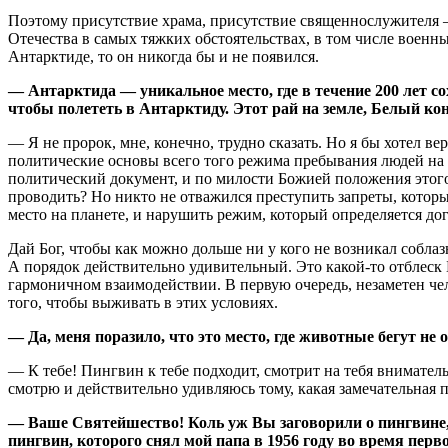
Поэтому присутствие храма, присутствие священнослужителя —
Отечества в самых тяжких обстоятельствах, в том числе военн
Антарктиде, то он никогда бы и не появился.
— Антарктида — уникальное место, где в течение 200 лет со
чтобы полететь в Антарктиду. Этот рай на земле, Белый кон
— Я не пророк, мне, конечно, трудно сказать. Но я бы хотел в
политические основы всего того режима пребывания людей на А
политический документ, и по милости Божией положения этого 
проводить? Но никто не отважился преступить запреты, котор
место на планете, и нарушить режим, который определяется д
Дай Бог, чтобы как можно дольше ни у кого не возникал собл
А порядок действительно удивительный. Это какой-то отблеск
гармоничном взаимодействии. В первую очередь, незаметен чел
того, чтобы выживать в этих условиях.
— Да, меня поразило, что это место, где животные бегут не о
— К тебе! Пингвин к тебе подходит, смотрит на тебя внимательн
смотрю и действительно удивляюсь тому, какая замечательная
— Ваше Святейшество! Коль уж Вы заговорили о пингвине, 
пингвин, которого снял мой папа в 1956 году во время пер