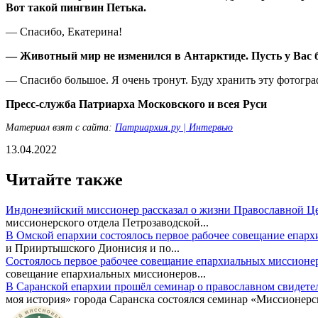
Вот такой пингвин Петька.
— Спасибо, Екатерина!
— Животный мир не изменился в Антарктиде. Пусть у Вас бу
— Спасибо большое. Я очень тронут. Буду хранить эту фотогр
Пресс-служба Патриарха Московского и всея Руси
Материал взят с сайта:
Патриархия.ру | Интервью
13.04.2022
Читайте также
Индонезийский миссионер рассказал о жизни Православной Ц
миссионерского отдела Петрозаводской...
В Омской епархии состоялось первое рабочее совещание епар
и Прииртышского Дионисия и по...
Состоялось первое рабочее совещание епархиальных миссионе
совещание епархиальных миссионеров...
В Саранской епархии прошёл семинар о православном свидете
моя история» города Саранска состоялся семинар «Миссионерск