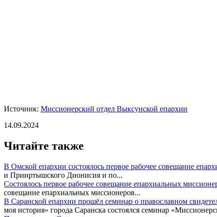
Источник:
Миссионерский отдел Выксунской епархии
14.09.2024
Читайте также
В Омской епархии состоялось первое рабочее совещание епар
и Прииртышского Дионисия и по...
Состоялось первое рабочее совещание епархиальных миссионе
совещание епархиальных миссионеров...
В Саранской епархии прошёл семинар о православном свидете
моя история» города Саранска состоялся семинар «Миссионерск