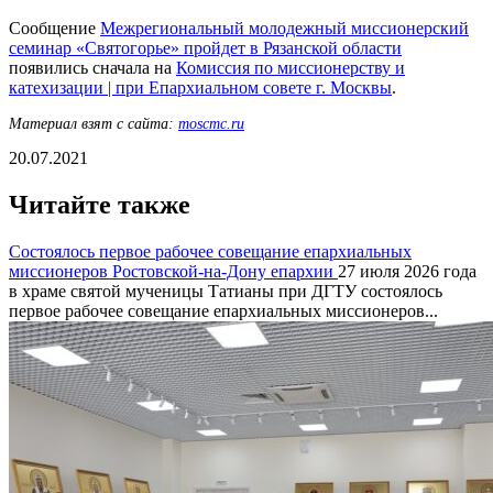
Сообщение
Межрегиональный молодежный миссионерский
семинар «Святогорье» пройдет в Рязанской области
появились сначала на
Комиссия по миссионерству и
катехизации | при Епархиальном совете г. Москвы
.
Материал взят с сайта:
moscmc.ru
20.07.2021
Читайте также
Состоялось первое рабочее совещание епархиальных
миссионеров Ростовской-на-Дону епархии
27 июля 2026 года
в храме святой мученицы Татианы при ДГТУ состоялось
первое рабочее совещание епархиальных миссионеров...