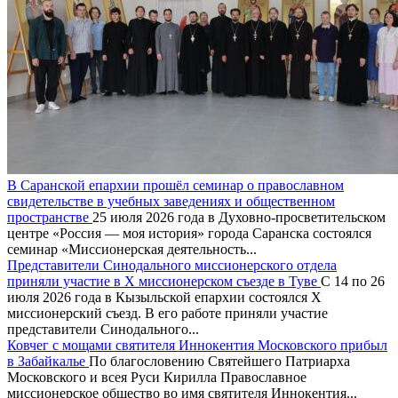
В Саранской епархии прошёл семинар о православном
свидетельстве в учебных заведениях и общественном
пространстве
25 июля 2026 года в Духовно-просветительском
центре «Россия — моя история» города Саранска состоялся
семинар «Миссионерская деятельность...
Представители Синодального миссионерского отдела
приняли участие в X миссионерском съезде в Туве
С 14 по 26
июля 2026 года в Кызыльской епархии состоялся X
миссионерский съезд. В его работе приняли участие
представители Синодального...
Ковчег с мощами святителя Иннокентия Московского прибыл
в Забайкалье
По благословению Святейшего Патриарха
Московского и всея Руси Кирилла Православное
миссионерское общество во имя святителя Иннокентия...