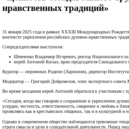
нравственных традиций»
31 января 2025 года в рамках XXXIII Международных Рождеств
контексте укрепления российских духовно-нравственных трад
Сопредседателями выступили:
Шевченко Владимир Игоревич, ректор Национального и
иерей Антоний Косых, врио председателя Синодального 
Куратор — иеромонах Родион (Ларионов), директор Институ
Модератор — Григорий Добромелов, член экспертного совета 
Во время заседания иерей Антоний обратился к участникам с п
«Сегодня, когда мы говорим о сохранении и укреплении духовн
усердие, честность, ответственность, смирение и любовь к бл
проявляясь как в крестьянских общинах, так и в культурной и 
Однако в современном обществе наблюдаются тревожные тенден
утрата смысла и цели в созидательной деятельности. Перед лиц