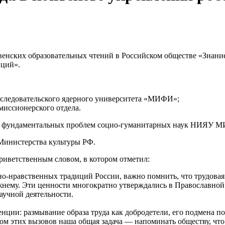
енских образовательных чтений в Российском обществе «Знание»
иций».
сследовательского ядерного университета «МИФИ»;
миссионерского отдела.
та фундаментальных проблем социо-гуманитарных наук НИЯУ 
Министерства культуры РФ.
риветственным словом, в котором отметил:
о-нравственных традиций России, важно помнить, что трудовая д
ижнему. Эти ценности многократно утверждались в Православной
научной деятельности.
ции: размывание образа труда как добродетели, его подмена п
ом этих вызовов наша общая задача — напоминать обществу, что 