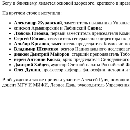
Богу и ближнему, является основой здорового, крепкого и нра
На круглом столе выступили:
Александр Журавский
, заместитель начальника Управ
епископ Армавирский и Лабинский
Савва
;
Любовь Глебова
, первый заместитель председателя Ком
Сергей Обозов
, заместитель генерального директора по
Альбир Крганов
, заместитель председателя Комиссии
Владимир Шевченко
, ректор Национального исследова
диакон Дмитрий Майоров
, старший преподаватель Тобо
иерей Антоний Косых
, врио председателя Синодального
Дмитрий Зайцев
, аудитор Счетной палаты Российской Ф
Олег Душин
, профессор кафедры философии, истории и 
В обсуждении также приняли участие: Алексей Гуня, помощник
доцент МГУ И МИФИ, Лариса Даль, руководитель Управления п