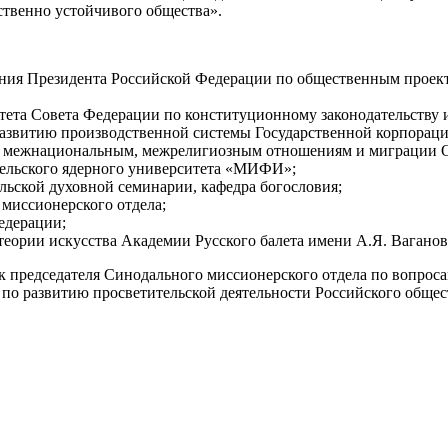
вственно устойчивого общества».
ления Президента Российской Федерации по общественным проек
итета Совета Федерации по конституционному законодательству и
 развитию производственной системы Государственной корпорац
 по межнациональным, межрелигиозным отношениям и миграции 
тельского ядерного университета «МИФИ»;
льской духовной семинарии, кафедра богословия;
 миссионерского отдела;
едерации;
теории искусства Академии Русского балета имени А.Я. Вагано
 председателя Синодального миссионерского отдела по вопроса
о развитию просветительской деятельности Российского общес