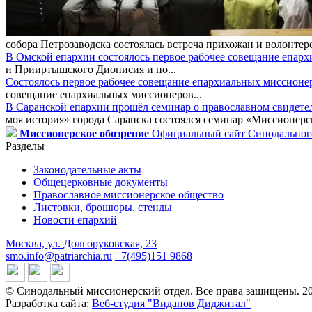
собора Петрозаводска состоялась встреча прихожан и волонтер
В Омской епархии состоялось первое рабочее совещание епар
и Прииртышского Дионисия и по...
Состоялось первое рабочее совещание епархиальных миссионе
совещание епархиальных миссионеров...
В Саранской епархии прошёл семинар о православном свидете
моя история» города Саранска состоялся семинар «Миссионерск
Миссионерское обозрение
Официальный сайт Синодального
Разделы
Законодательные акты
Общецерковные документы
Православное миссионерское общество
Листовки, брошюры, стенды
Новости епархий
Москва, ул. Долгоруковская, 23
smo.info@patriarchia.ru
+7(495)151 9868
© Синодальный миссионерский отдел. Все права защищены. 2
Разработка сайта:
Веб-студия "Виданов Диджитал"