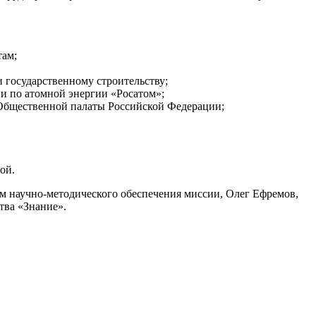
там;
 государственному строительству;
ии по атомной энергии «Росатом»;
Общественной палаты Российской Федерации;
вой.
м научно-методического обеспечения миссии, Олег Ефремов,
тва «Знание».