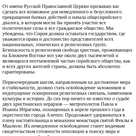
От имени Русской Православной Церкви призываю вас
сделать все возможное для немедленного и безусловного
прекращения боевых действий и начала общесирийского
диалога, в котором могли бы принять участие все
политические силы и все гражданское общество. Мы
убеждены, что Сирия должна оставаться государством, где
уважаются права и достоинство представителей всех
национальных, этнических и религиозных групп.
Безопасность и религиозная свобода христиан, проживающих
на Ближнем Востоке вот уже около двух тысячелетий и
являющихся неотъемлемой частью сирийского общества, как
и всех других жителей страны, должны быть абсолютно
гарантированы.
Первоочередным шагом, направленным на достижение мира
и стабильности, должно стать освобождение заложников и
недопущение осквернения религиозных святынь, памятников
культуры и истории. До сих пор ничего не известно о судьбе
двух христианских иерархов — митрополитов Павла и
Иоанна Ибрагима, похищенных в апреле прошлого года в
окрестностях города Алеппо. Продолжают удерживаться в
плену настоятельница и монахини монастыря святой Феклы в
Маалюле. Их немедленное освобождение станет видимым
свидетельством готовности оппозиции к поиску мира и