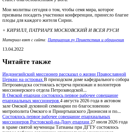
Мои молитвы сегодня о том, чтобы семя мира, которое
призваны посадить участники конференции, принесло благие
плоды для каждого жителя Сирии.
+ КИРИЛЛ, ПАТРИАРХ МОСКОВСКИЙ И ВСЕЯ РУСИ
Материал взят с сайта:
Патриархия.ру Приветствия и обращения
13.04.2022
Читайте также
Индонезийский миссионер рассказал о жизни Православной
Церкви на островах
В приходском доме кафедрального собора
Петрозаводска состоялась встреча прихожан и волонтеров
миссионерского отдела Петрозаводской...
В Омской епархии состоялось первое рабочее совещание
епархиальных миссионеров
4 августа 2026 года в актовом
зале Омской духовной семинарии по благословению
митрополита Омского и Прииртышского Дионисия и по...
Состоялось первое рабочее совещание епархиальных
миссионеров Ростовской-на-Дону епархии
27 июля 2026 года
в храме святой мученицы Татианы при ДГТУ состоялось