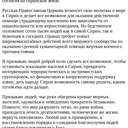
согласия на сирийской земле.
Русская Православная Церковь возносит свои молитвы о мире
в Сирии и делает все возможное для оказания действенной
помощи страдающему населению вне зависимости от
национальности или вероисповедания. Но бедственное
положение сотен тысяч людей как в самой Сирии, так и
беженцев в соседних странах требует новых
широкомасштабных действий всего мирового сообщества по
оказанию срочной гуманитарной помощи жертвам военного
противостояния.
Я призываю людей доброй воли сделать все возможное, чтобы
остановить эскалацию насилия в Сирии, прекратить
интервенцию террористических и экстремистских
группировок, их финансовую и вооруженную поддержку
извне, дать народу Сирии возможность самому решить, каким
путем ему идти дальше.
Призываю людей, чьи руки обагрены кровью мирных
жителей, одуматься и немедленно прекратить беззаконие.
Помните, что мир разрушить легко, но раны войны
приходится лечить десятилетиями, человеческие же жизни
вернуть невозможно. Любой шаг к примирению, к
восстановлению порядка и созидания благополучия людей
станет благословленным у Бога.