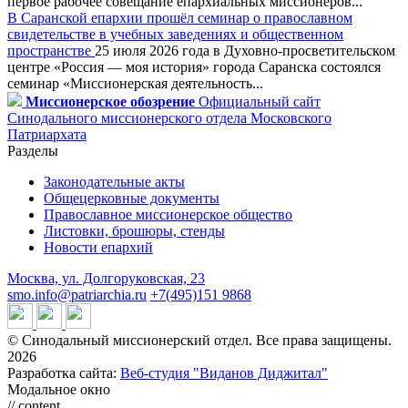
первое рабочее совещание епархиальных миссионеров...
В Саранской епархии прошёл семинар о православном
свидетельстве в учебных заведениях и общественном
пространстве
25 июля 2026 года в Духовно-просветительском
центре «Россия — моя история» города Саранска состоялся
семинар «Миссионерская деятельность...
Миссионерское обозрение
Официальный сайт
Синодального миссионерского отдела Московского
Патриархата
Разделы
Законодательные акты
Общецерковные документы
Православное миссионерское общество
Листовки, брошюры, стенды
Новости епархий
Москва, ул. Долгоруковская, 23
smo.info@patriarchia.ru
+7(495)151 9868
© Синодальный миссионерский отдел. Все права защищены.
2026
Разработка сайта:
Веб-студия "Виданов Диджитал"
Модальное окно
// content