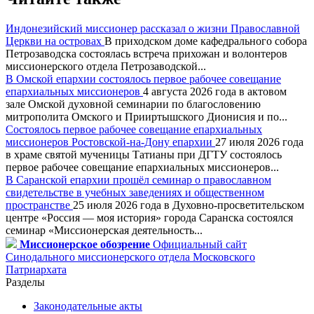
Индонезийский миссионер рассказал о жизни Православной
Церкви на островах
В приходском доме кафедрального собора
Петрозаводска состоялась встреча прихожан и волонтеров
миссионерского отдела Петрозаводской...
В Омской епархии состоялось первое рабочее совещание
епархиальных миссионеров
4 августа 2026 года в актовом
зале Омской духовной семинарии по благословению
митрополита Омского и Прииртышского Дионисия и по...
Состоялось первое рабочее совещание епархиальных
миссионеров Ростовской-на-Дону епархии
27 июля 2026 года
в храме святой мученицы Татианы при ДГТУ состоялось
первое рабочее совещание епархиальных миссионеров...
В Саранской епархии прошёл семинар о православном
свидетельстве в учебных заведениях и общественном
пространстве
25 июля 2026 года в Духовно-просветительском
центре «Россия — моя история» города Саранска состоялся
семинар «Миссионерская деятельность...
Миссионерское обозрение
Официальный сайт
Синодального миссионерского отдела Московского
Патриархата
Разделы
Законодательные акты