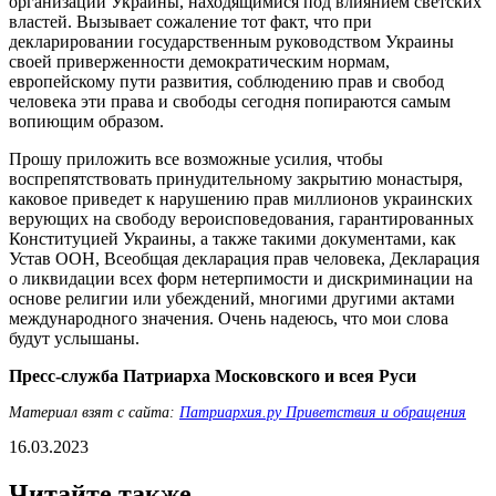
организаций Украины, находящимися под влиянием светских
властей. Вызывает сожаление тот факт, что при
декларировании государственным руководством Украины
своей приверженности демократическим нормам,
европейскому пути развития, соблюдению прав и свобод
человека эти права и свободы сегодня попираются самым
вопиющим образом.
Прошу приложить все возможные усилия, чтобы
воспрепятствовать принудительному закрытию монастыря,
каковое приведет к нарушению прав миллионов украинских
верующих на свободу вероисповедования, гарантированных
Конституцией Украины, а также такими документами, как
Устав ООН, Всеобщая декларация прав человека, Декларация
о ликвидации всех форм нетерпимости и дискриминации на
основе религии или убеждений, многими другими актами
международного значения. Очень надеюсь, что мои слова
будут услышаны.
Пресс-служба Патриарха Московского и всея Руси
Материал взят с сайта:
Патриархия.ру Приветствия и обращения
16.03.2023
Читайте также