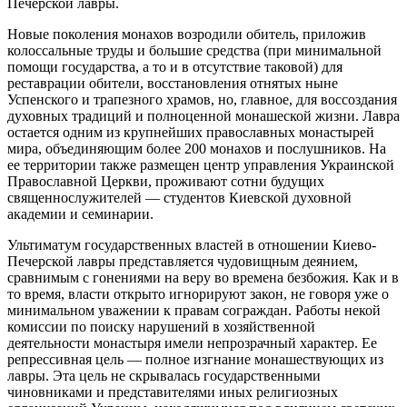
Печерской лавры.
Новые поколения монахов возродили обитель, приложив
колоссальные труды и большие средства (при минимальной
помощи государства, а то и в отсутствие таковой) для
реставрации обители, восстановления отнятых ныне
Успенского и трапезного храмов, но, главное, для воссоздания
духовных традиций и полноценной монашеской жизни. Лавра
остается одним из крупнейших православных монастырей
мира, объединяющим более 200 монахов и послушников. На
ее территории также размещен центр управления Украинской
Православной Церкви, проживают сотни будущих
священнослужителей — студентов Киевской духовной
академии и семинарии.
Ультиматум государственных властей в отношении Киево-
Печерской лавры представляется чудовищным деянием,
сравнимым с гонениями на веру во времена безбожия. Как и в
то время, власти открыто игнорируют закон, не говоря уже о
минимальном уважении к правам сограждан. Работы некой
комиссии по поиску нарушений в хозяйственной
деятельности монастыря имели непрозрачный характер. Ее
репрессивная цель — полное изгнание монашествующих из
лавры. Эта цель не скрывалась государственными
чиновниками и представителями иных религиозных