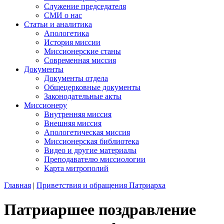
Служение председателя
СМИ о нас
Статьи и аналитика
Апологетика
История миссии
Миссионерские станы
Современная миссия
Документы
Документы отдела
Общецерковные документы
Законодательные акты
Миссионеру
Внутренняя миссия
Внешняя миссия
Апологетическая миссия
Миссионерская библиотека
Видео и другие материалы
Преподавателю миссиологии
Карта митрополий
Главная
|
Приветствия и обращения Патриарха
Патриаршее поздравление