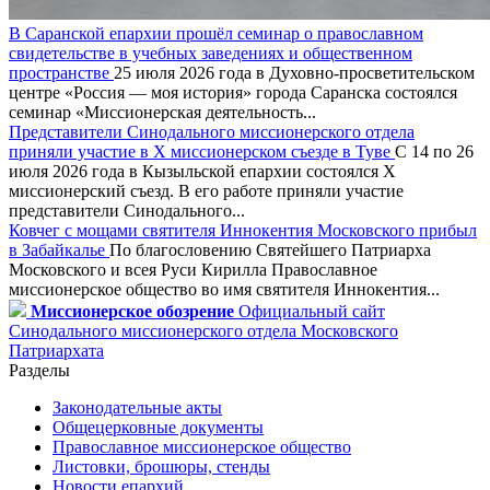
В Саранской епархии прошёл семинар о православном
свидетельстве в учебных заведениях и общественном
пространстве
25 июля 2026 года в Духовно-просветительском
центре «Россия — моя история» города Саранска состоялся
семинар «Миссионерская деятельность...
Представители Синодального миссионерского отдела
приняли участие в X миссионерском съезде в Туве
С 14 по 26
июля 2026 года в Кызыльской епархии состоялся X
миссионерский съезд. В его работе приняли участие
представители Синодального...
Ковчег с мощами святителя Иннокентия Московского прибыл
в Забайкалье
По благословению Святейшего Патриарха
Московского и всея Руси Кирилла Православное
миссионерское общество во имя святителя Иннокентия...
Миссионерское обозрение
Официальный сайт
Синодального миссионерского отдела Московского
Патриархата
Разделы
Законодательные акты
Общецерковные документы
Православное миссионерское общество
Листовки, брошюры, стенды
Новости епархий