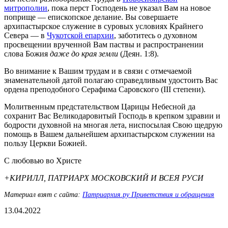
митрополии
, пока перст Господень не указал Вам на новое
поприще — епископское делание. Вы совершаете
архипастырское служение в суровых условиях Крайнего
Севера — в
Чукотской епархии
, заботитесь о духовном
просвещении врученной Вам паствы и распространении
слова Божия
даже до края земли
(Деян. 1:8).
Во внимание к Вашим трудам и в связи с отмечаемой
знаменательной датой полагаю справедливым удостоить Вас
ордена преподобного Серафима Саровского (III степени).
Молитвенным предстательством Царицы Небесной да
сохранит Вас Великодаровитый Господь в крепком здравии и
бодрости духовной на многая лета, ниспосылая Свою щедрую
помощь в Вашем дальнейшем архипастырском служении на
пользу Церкви Божией.
С любовью во Христе
+КИРИЛЛ, ПАТРИАРХ МОСКОВСКИЙ И ВСЕЯ РУСИ
Материал взят с сайта:
Патриархия.ру Приветствия и обращения
13.04.2022