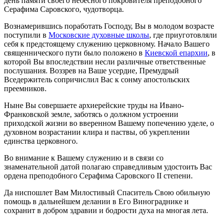
день памяти своего небесного покровителя преподобного
Серафима Саровского, чудотворца.
Вознамерившись поработать Господу, Вы в молодом возрасте
поступили в
Московские духовные школы
, где приуготовляли
себя к предстоящему служению церковному. Начало Вашего
священнического пути было положено в
Киевской епархии
, в
которой Вы впоследствии несли различные ответственные
послушания. Воззрев на Ваше усердие, Премудрый
Вседержитель сопричислил Вас к сонму апостольских
преемников.
Ныне Вы совершаете архиерейские труды на Ивано-
Франковской земле, заботясь о должном устроении
приходской жизни во вверенном Вашему попечению уделе, о
духовном возрастании клира и паствы, об укреплении
единства церковного.
Во внимание к Вашему служению и в связи со
знаменательной датой полагаю справедливым удостоить Вас
ордена преподобного Серафима Саровского II степени.
Да ниспошлет Вам Милостивый Спаситель Свою обильную
помощь в дальнейшем делании в Его Винограднике и
сохранит в добром здравии и бодрости духа на многая лета.