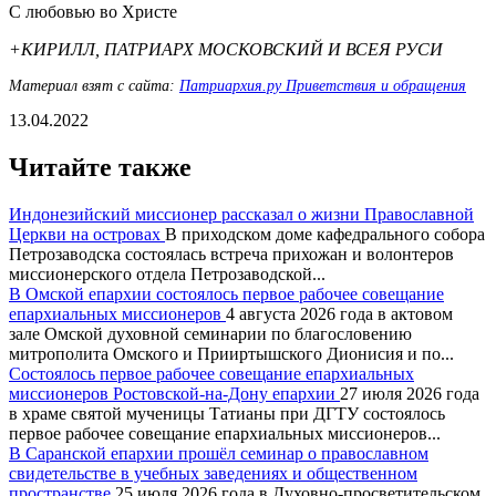
С любовью во Христе
+КИРИЛЛ, ПАТРИАРХ МОСКОВСКИЙ И ВСЕЯ РУСИ
Материал взят с сайта:
Патриархия.ру Приветствия и обращения
13.04.2022
Читайте также
Индонезийский миссионер рассказал о жизни Православной
Церкви на островах
В приходском доме кафедрального собора
Петрозаводска состоялась встреча прихожан и волонтеров
миссионерского отдела Петрозаводской...
В Омской епархии состоялось первое рабочее совещание
епархиальных миссионеров
4 августа 2026 года в актовом
зале Омской духовной семинарии по благословению
митрополита Омского и Прииртышского Дионисия и по...
Состоялось первое рабочее совещание епархиальных
миссионеров Ростовской-на-Дону епархии
27 июля 2026 года
в храме святой мученицы Татианы при ДГТУ состоялось
первое рабочее совещание епархиальных миссионеров...
В Саранской епархии прошёл семинар о православном
свидетельстве в учебных заведениях и общественном
пространстве
25 июля 2026 года в Духовно-просветительском