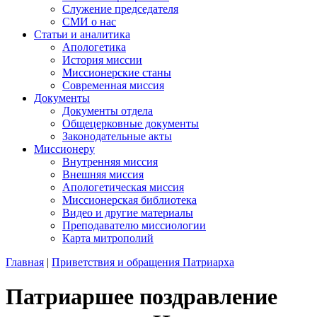
Служение председателя
СМИ о нас
Статьи и аналитика
Апологетика
История миссии
Миссионерские станы
Современная миссия
Документы
Документы отдела
Общецерковные документы
Законодательные акты
Миссионеру
Внутренняя миссия
Внешняя миссия
Апологетическая миссия
Миссионерская библиотека
Видео и другие материалы
Преподавателю миссиологии
Карта митрополий
Главная
|
Приветствия и обращения Патриарха
Патриаршее поздравление