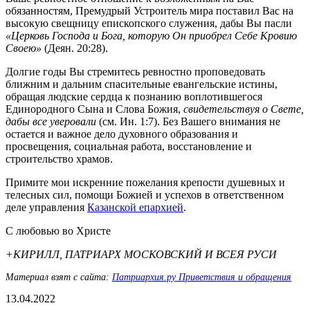
обязанностям, Премудрый Устроитель мира поставил Вас на
высокую свещницу епископского служения, дабы Вы пасли
«Церковь Господа и Бога, которую Он приобрел Себе Кровию
Своею»
(Деян. 20:28).
Долгие годы Вы стремитесь ревностно проповедовать
ближним и дальним спасительные евангельские истины,
обращая людские сердца к познанию воплотившегося
Единородного Сына и Слова Божия,
свидетельствуя о Свете,
дабы все уверовали
(см. Ин. 1:7). Без Вашего внимания не
остается и важное дело духовного образования и
просвещения, социальная работа, восстановление и
строительство храмов.
Примите мои искренние пожелания крепости душевных и
телесных сил, помощи Божией и успехов в ответственном
деле управления
Казанской епархией
.
С любовью во Христе
+КИРИЛЛ, ПАТРИАРХ МОСКОВСКИЙ И ВСЕЯ РУСИ
Материал взят с сайта:
Патриархия.ру Приветствия и обращения
13.04.2022