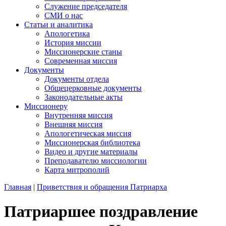
Служение председателя
СМИ о нас
Статьи и аналитика
Апологетика
История миссии
Миссионерские станы
Современная миссия
Документы
Документы отдела
Общецерковные документы
Законодательные акты
Миссионеру
Внутренняя миссия
Внешняя миссия
Апологетическая миссия
Миссионерская библиотека
Видео и другие материалы
Преподавателю миссиологии
Карта митрополий
Главная
|
Приветствия и обращения Патриарха
Патриаршее поздравление