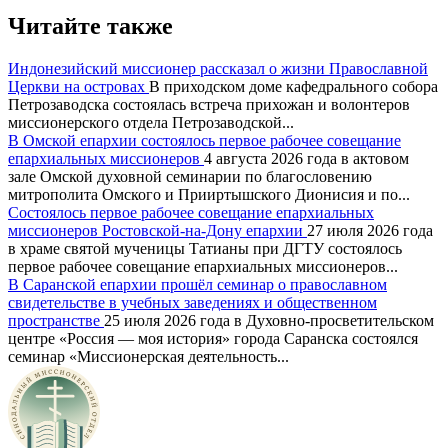
Читайте также
Индонезийский миссионер рассказал о жизни Православной
Церкви на островах
В приходском доме кафедрального собора
Петрозаводска состоялась встреча прихожан и волонтеров
миссионерского отдела Петрозаводской...
В Омской епархии состоялось первое рабочее совещание
епархиальных миссионеров
4 августа 2026 года в актовом
зале Омской духовной семинарии по благословению
митрополита Омского и Прииртышского Дионисия и по...
Состоялось первое рабочее совещание епархиальных
миссионеров Ростовской-на-Дону епархии
27 июля 2026 года
в храме святой мученицы Татианы при ДГТУ состоялось
первое рабочее совещание епархиальных миссионеров...
В Саранской епархии прошёл семинар о православном
свидетельстве в учебных заведениях и общественном
пространстве
25 июля 2026 года в Духовно-просветительском
центре «Россия — моя история» города Саранска состоялся
семинар «Миссионерская деятельность...