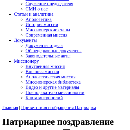
Служение председателя
СМИ о нас
Статьи и аналитика
Апологетика
История миссии
Миссионерские станы
Современная миссия
Документы
Документы отдела
Общецерковные документы
Законодательные акты
Миссионеру
Внутренняя миссия
Внешняя миссия
Апологетическая миссия
Миссионерская библиотека
Видео и другие материалы
Преподавателю миссиологии
Карта митрополий
Главная
|
Приветствия и обращения Патриарха
Патриаршее поздравление