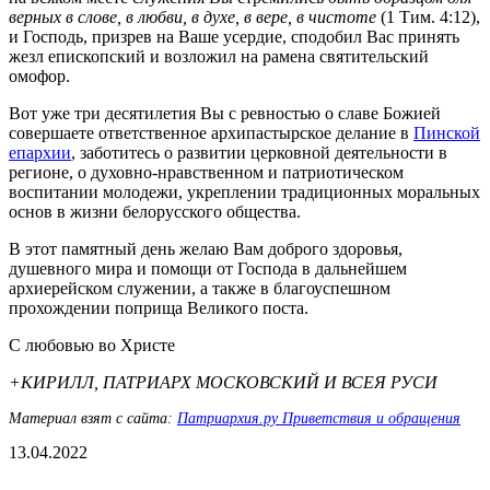
верных в слове, в любви, в духе, в вере, в чистоте
(1 Тим. 4:12),
и Господь, призрев на Ваше усердие, сподобил Вас принять
жезл епископский и возложил на рамена святительский
омофор.
Вот уже три десятилетия Вы с ревностью о славе Божией
совершаете ответственное архипастырское делание в
Пинской
епархии
, заботитесь о развитии церковной деятельности в
регионе, о духовно-нравственном и патриотическом
воспитании молодежи, укреплении традиционных моральных
основ в жизни белорусского общества.
В этот памятный день желаю Вам доброго здоровья,
душевного мира и помощи от Господа в дальнейшем
архиерейском служении, а также в благоуспешном
прохождении поприща Великого поста.
С любовью во Христе
+КИРИЛЛ, ПАТРИАРХ МОСКОВСКИЙ И ВСЕЯ РУСИ
Материал взят с сайта:
Патриархия.ру Приветствия и обращения
13.04.2022