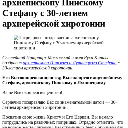
архиепископу Пинскому
Стефану с 30-летием
архиерейской хиротонии
Святейший Патриарх Московский и всея Руси Кирилл
поздравил
архиепископа Пинского и Лунинецкого Стефана
с
30-летием архиерейской хиротонии.
Его Высокопреосвященству, Высокопреосвященнейшему
Стефану, архиепископу Пинскому и Лунинецкому
Ваше Высокопреосвященство!
Сердечно поздравляю Вас со знаменательной датой — 30-
летием архиерейской хиротонии.
Посвятив свою жизнь Христу и Его Церкви, Вы немало
потрудились на различных поприщах. Отрадно отметить, что
на всяком месте служения Вы стремились
быть образцом для