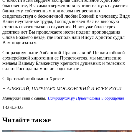
С юности всем сердцем восприяв спасительное Христово
благовестие, Вы самоотверженно вступили на путь служения
ближнему, собственным примером непрестанно
свидетельствуя о бесконечной любви Божией к человеку. Видя
Ваши неустанные труды, Господь возвел Вас на высокую
степень святительского служения. И вот уже более трех
десятков лет Вы продолжаете нести подвиг проповедания
Слова Божьего везде, где Господь наш Иисус Христос судил
Вам подвизаться.
Сопразднуя ныне Албанской Православной Церкви юбилей
архиерейской хиротонии ее Предстоятеля, мы молитвенно
желаем Вашему Блаженству крепости душевных и телесных
сил от Господа на многие годы жизни.
С братской любовью о Христе
+ АЛЕКСИЙ, ПАТРИАРХ МОСКОВСКИЙ И ВСЕЯ РУСИ
Материал взят с сайта:
Патриархия.ру Приветствия и обращения
13.04.2022
Читайте также