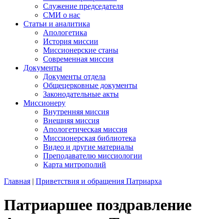
Служение председателя
СМИ о нас
Статьи и аналитика
Апологетика
История миссии
Миссионерские станы
Современная миссия
Документы
Документы отдела
Общецерковные документы
Законодательные акты
Миссионеру
Внутренняя миссия
Внешняя миссия
Апологетическая миссия
Миссионерская библиотека
Видео и другие материалы
Преподавателю миссиологии
Карта митрополий
Главная
|
Приветствия и обращения Патриарха
Патриаршее поздравление