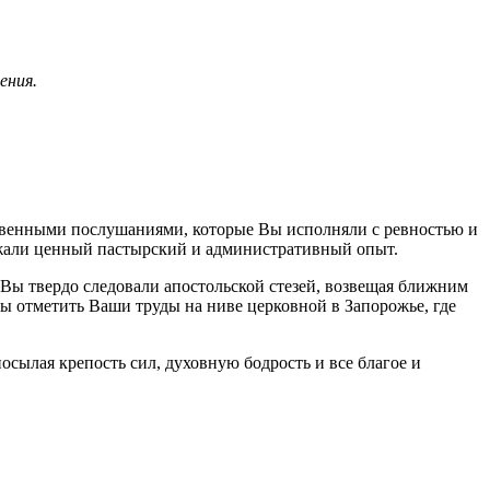
ения.
твенными послушаниями, которые Вы исполняли с ревностью и
яжали ценный пастырский и административный опыт.
т, Вы твердо следовали апостольской стезей, возвещая ближним
бы отметить Ваши труды на ниве церковной в Запорожье, где
ылая крепость сил, духовную бодрость и все благое и