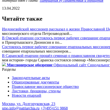
Материал взят с сайта:
Патриархия.ру Приветствия и обращения
13.04.2022
Читайте также
Индонезийский миссионер рассказал о жизни Православной Ц
миссионерского отдела Петрозаводской...
В Омской епархии состоялось первое рабочее совещание епар
и Прииртышского Дионисия и по...
Состоялось первое рабочее совещание епархиальных миссионе
совещание епархиальных миссионеров...
В Саранской епархии прошёл семинар о православном свидете
моя история» города Саранска состоялся семинар «Миссионерск
Миссионерское обозрение
Официальный сайт Синодального
Разделы
Законодательные акты
Общецерковные документы
Православное миссионерское общество
Листовки, брошюры, стенды
Новости епархий
Москва, ул. Долгоруковская, 23
smo.info@patriarchia.ru
+7(495)151 9868