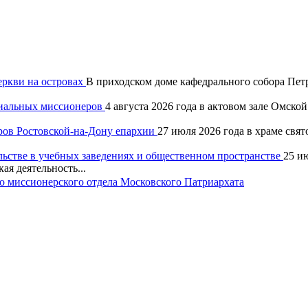
еркви на островах
В приходском доме кафедрального собора Петр
хиальных миссионеров
4 августа 2026 года в актовом зале Омск
ров Ростовской-на-Дону епархии
27 июля 2026 года в храме свя
льстве в учебных заведениях и общественном пространстве
25 и
ая деятельность...
 миссионерского отдела Московского Патриархата