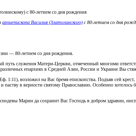
л
архиепископа Василия (Златолинского)
с 80-летием со дня рожд
зни — 80-летием со дня рождения.
ый путь служения Матери-Церкви, отмеченный многими ответс
 в различных епархиях в Средней Азии, России и Украине Вы ст
 Еф. 1:11), возложил на Вас бремя епископства. Подъяв сей крес
р и паству в верности святому Православию. Особенно хотелось 
девы Марии да сохранит Вас Господь в добром здравии, ниспос