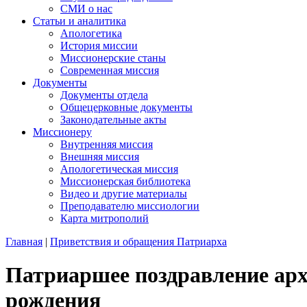
СМИ о нас
Статьи и аналитика
Апологетика
История миссии
Миссионерские станы
Современная миссия
Документы
Документы отдела
Общецерковные документы
Законодательные акты
Миссионеру
Внутренняя миссия
Внешняя миссия
Апологетическая миссия
Миссионерская библиотека
Видео и другие материалы
Преподавателю миссиологии
Карта митрополий
Главная
|
Приветствия и обращения Патриарха
Патриаршее поздравление арх
рождения