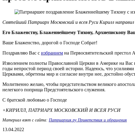
Святейший Патриарх Московский и всея Руси Кирилл направил
Его Блаженству, Блаженнейшему Тихону, Архиепископу Ва
Ваше Блаженство, дорогой о Господе Собрат!
Поздравляю Вас с
избранием
на Первосвятительский престол 
Изволением полноты Православной Церкви в Америке на Вас 
годы непростой период своей истории. Надеюсь, что усилия
Церквами, обретены мир и согласие внутри нее, достойно об
Молитвенно желаю, чтобы предстательством великого апостол
нелегкого поприща Предстоятельского служения.
С братской любовью о Господе
+КИРИЛЛ, ПАТРИАРХ МОСКОВСКИЙ И ВСЕЯ РУСИ
Материал взят с сайта:
Патриархия.ру Приветствия и обращения
13.04.2022