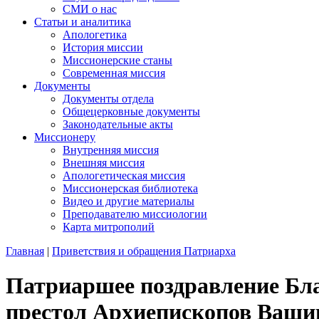
СМИ о нас
Статьи и аналитика
Апологетика
История миссии
Миссионерские станы
Современная миссия
Документы
Документы отдела
Общецерковные документы
Законодательные акты
Миссионеру
Внутренняя миссия
Внешняя миссия
Апологетическая миссия
Миссионерская библиотека
Видео и другие материалы
Преподавателю миссиологии
Карта митрополий
Главная
|
Приветствия и обращения Патриарха
Патриаршее поздравление Бл
престол Архиепископов Ваши