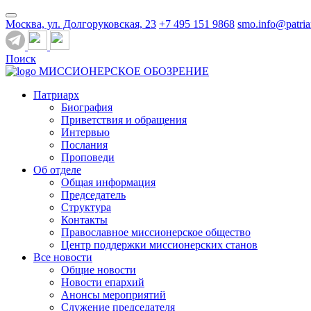
Москва, ул. Долгоруковская, 23
+7 495 151 9868
smo.info@patria
Поиск
МИССИОНЕРСКОЕ ОБОЗРЕНИЕ
Патриарх
Биография
Приветствия и обращения
Интервью
Послания
Проповеди
Об отделе
Общая информация
Председатель
Структура
Контакты
Православное миссионерское общество
Центр поддержки миссионерских станов
Все новости
Общие новости
Новости епархий
Анонсы мероприятий
Служение председателя