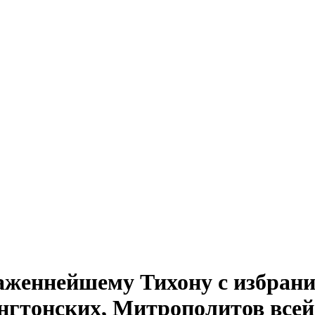
аженнейшему Тихону с избрани
нгтонских, Митрополитов все