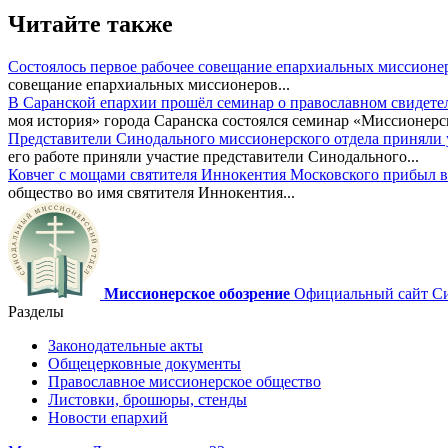
Читайте также
Состоялось первое рабочее совещание епархиальных миссионе
совещание епархиальных миссионеров...
В Саранской епархии прошёл семинар о православном свидете
моя история» города Саранска состоялся семинар «Миссионерск
Представители Синодального миссионерского отдела приняли у
его работе приняли участие представители Синодального...
Ковчег с мощами святителя Иннокентия Московского прибыл в
общество во имя святителя Иннокентия...
Миссионерское обозрение
Официальный сайт Син
Разделы
Законодательные акты
Общецерковные документы
Православное миссионерское общество
Листовки, брошюры, стенды
Новости епархий