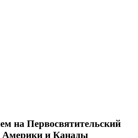
ем на Первосвятительский
й Америки и Канады