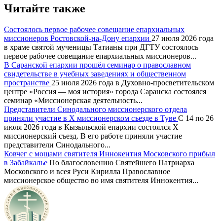
Читайте также
Состоялось первое рабочее совещание епархиальных
миссионеров Ростовской-на-Дону епархии
27 июля 2026 года
в храме святой мученицы Татианы при ДГТУ состоялось
первое рабочее совещание епархиальных миссионеров...
В Саранской епархии прошёл семинар о православном
свидетельстве в учебных заведениях и общественном
пространстве
25 июля 2026 года в Духовно-просветительском
центре «Россия — моя история» города Саранска состоялся
семинар «Миссионерская деятельность...
Представители Синодального миссионерского отдела
приняли участие в X миссионерском съезде в Туве
С 14 по 26
июля 2026 года в Кызыльской епархии состоялся X
миссионерский съезд. В его работе приняли участие
представители Синодального...
Ковчег с мощами святителя Иннокентия Московского прибыл
в Забайкалье
По благословению Святейшего Патриарха
Московского и всея Руси Кирилла Православное
миссионерское общество во имя святителя Иннокентия...