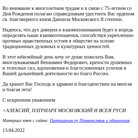
Во внимание к многолетним трудам и в связи с 75-летием со
Дня Рождения полагаю справедливым удостоить Вас орденом
св. благоверного князя Даниила Московского II степени.
Надеюсь, что дух доверия и взаимопонимания будет и впредь
определять наши взаимоотношения, способствуя укреплению
прочных нравственных устоев в обществе на основе
традиционных духовных и культурных ценностей.
В этот юбилейный день хочу от души пожелать Вам,
многоуважаемый Вениамин Федорович, крепости душевных
и телесных сил, вдохновения и благословенных успехов в
Вашей дальнейшей деятельности во благо России.
Да хранит Вас Господь в здравии и благоденствии на многая
и благая лета!
С искренним уважением
+АЛЕКСИЙ, ПАТРИАРХ МОСКОВСКИЙ И ВСЕЯ РУСИ
Материал взят с сайта:
Патриархия.ру Приветствия и обращения
13.04.2022