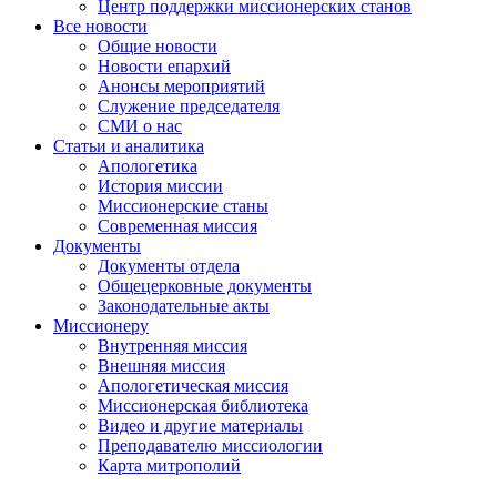
Центр поддержки миссионерских станов
Все новости
Общие новости
Новости епархий
Анонсы мероприятий
Служение председателя
СМИ о нас
Статьи и аналитика
Апологетика
История миссии
Миссионерские станы
Современная миссия
Документы
Документы отдела
Общецерковные документы
Законодательные акты
Миссионеру
Внутренняя миссия
Внешняя миссия
Апологетическая миссия
Миссионерская библиотека
Видео и другие материалы
Преподавателю миссиологии
Карта митрополий