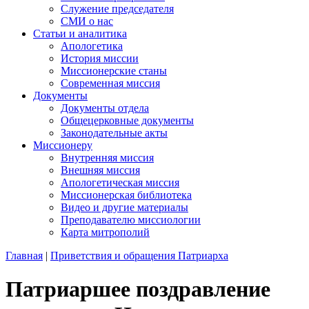
Служение председателя
СМИ о нас
Статьи и аналитика
Апологетика
История миссии
Миссионерские станы
Современная миссия
Документы
Документы отдела
Общецерковные документы
Законодательные акты
Миссионеру
Внутренняя миссия
Внешняя миссия
Апологетическая миссия
Миссионерская библиотека
Видео и другие материалы
Преподавателю миссиологии
Карта митрополий
Главная
|
Приветствия и обращения Патриарха
Патриаршее поздравление