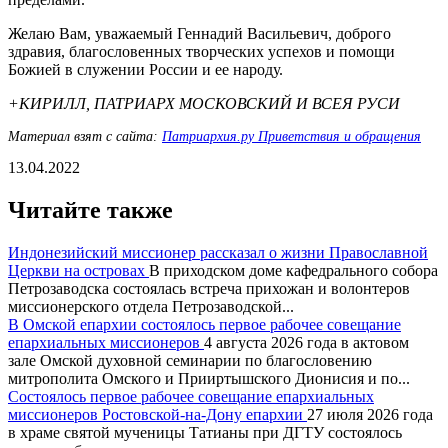
Желаю Вам, уважаемый Геннадий Васильевич, доброго
здравия, благословенных творческих успехов и помощи
Божией в служении России и ее народу.
+КИРИЛЛ, ПАТРИАРХ МОСКОВСКИЙ И ВСЕЯ РУСИ
Материал взят с сайта:
Патриархия.ру Приветствия и обращения
13.04.2022
Читайте также
Индонезийский миссионер рассказал о жизни Православной
Церкви на островах
В приходском доме кафедрального собора
Петрозаводска состоялась встреча прихожан и волонтеров
миссионерского отдела Петрозаводской...
В Омской епархии состоялось первое рабочее совещание
епархиальных миссионеров
4 августа 2026 года в актовом
зале Омской духовной семинарии по благословению
митрополита Омского и Прииртышского Дионисия и по...
Состоялось первое рабочее совещание епархиальных
миссионеров Ростовской-на-Дону епархии
27 июля 2026 года
в храме святой мученицы Татианы при ДГТУ состоялось