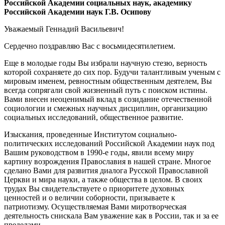
Российской Академии социальных наук, академику
Российской Академии наук Г.В. Осипову
Уважаемый Геннадий Васильевич!
Сердечно поздравляю Вас с восьмидесятилетием.
Еще в молодые годы Вы избрали научную стезю, верность
которой сохраняете до сих пор. Будучи талантливым ученым с
мировым именем, ревностным общественным деятелем, Вы
всегда сопрягали свой жизненный путь с поиском истины.
Вами внесен неоценимый вклад в созидание отечественной
социологии и смежных научных дисциплин, организацию
социальных исследований, общественное развитие.
Изыскания, проведенные Институтом социально-
политических исследований Российской Академии наук под
Вашим руководством в 1990-е годы, явили всему миру
картину возрождения Православия в нашей стране. Многое
сделано Вами для развития диалога Русской Православной
Церкви и мира науки, а также общества в целом. В своих
трудах Вы свидетельствуете о приоритете духовных
ценностей и о величии соборности, призываете к
патриотизму. Осуществляемая Вами миротворческая
деятельность снискала Вам уважение как в России, так и за ее
пределами.