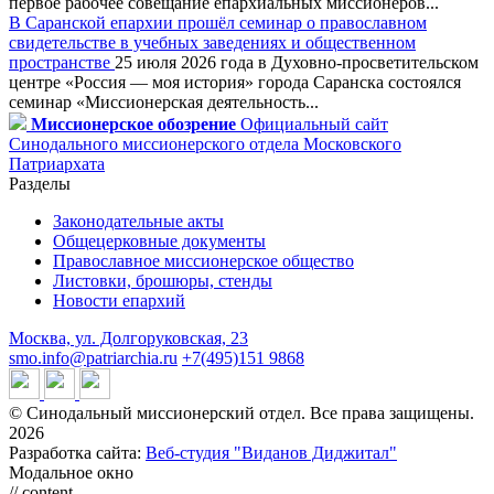
первое рабочее совещание епархиальных миссионеров...
В Саранской епархии прошёл семинар о православном
свидетельстве в учебных заведениях и общественном
пространстве
25 июля 2026 года в Духовно-просветительском
центре «Россия — моя история» города Саранска состоялся
семинар «Миссионерская деятельность...
Миссионерское обозрение
Официальный сайт
Синодального миссионерского отдела Московского
Патриархата
Разделы
Законодательные акты
Общецерковные документы
Православное миссионерское общество
Листовки, брошюры, стенды
Новости епархий
Москва, ул. Долгоруковская, 23
smo.info@patriarchia.ru
+7(495)151 9868
© Синодальный миссионерский отдел. Все права защищены.
2026
Разработка сайта:
Веб-студия "Виданов Диджитал"
Модальное окно
// content