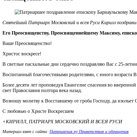
Святейший Патриарх Московский и всея Руси Кирилл поздрави
Его Преосвященству, Преосвященнейшему Максиму, еписко
Ваше Преосвященство!
Христос воскресе!
В светлые пасхальные дни сердечно поздравляю Вас с 25-летн
Воспитанный благочестивыми родителями, с юного возраста Вы
Более десяти лет проповедуя Евангелие спасения во вверенн
свет Православия полтора века назад.
Возношу молитву к Восставшему от гроба Господу, да изольет 
С любовью о Христе Воскресшем
+КИРИЛЛ, ПАТРИАРХ МОСКОВСКИЙ И ВСЕЯ РУСИ
Материал взят с сайта:
Патриархия.ру Приветствия и обращения