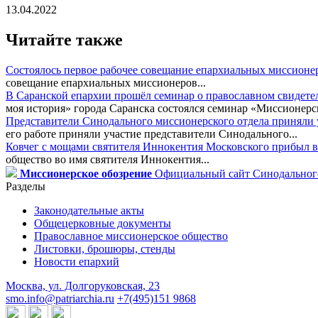
13.04.2022
Читайте также
Состоялось первое рабочее совещание епархиальных миссионе
совещание епархиальных миссионеров...
В Саранской епархии прошёл семинар о православном свидете
моя история» города Саранска состоялся семинар «Миссионерск
Представители Синодального миссионерского отдела приняли у
его работе приняли участие представители Синодального...
Ковчег с мощами святителя Иннокентия Московского прибыл в
общество во имя святителя Иннокентия...
Миссионерское обозрение
Официальный сайт Синодального
Разделы
Законодательные акты
Общецерковные документы
Православное миссионерское общество
Листовки, брошюры, стенды
Новости епархий
Москва, ул. Долгоруковская, 23
smo.info@patriarchia.ru
+7(495)151 9868