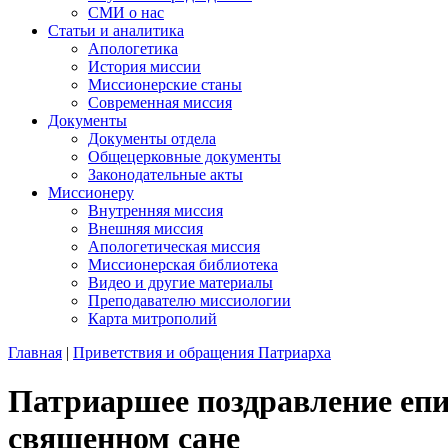
СМИ о нас
Статьи и аналитика
Апологетика
История миссии
Миссионерские станы
Современная миссия
Документы
Документы отдела
Общецерковные документы
Законодательные акты
Миссионеру
Внутренняя миссия
Внешняя миссия
Апологетическая миссия
Миссионерская библиотека
Видео и другие материалы
Преподавателю миссиологии
Карта митрополий
Главная
|
Приветствия и обращения Патриарха
Патриаршее поздравление епи
священном сане