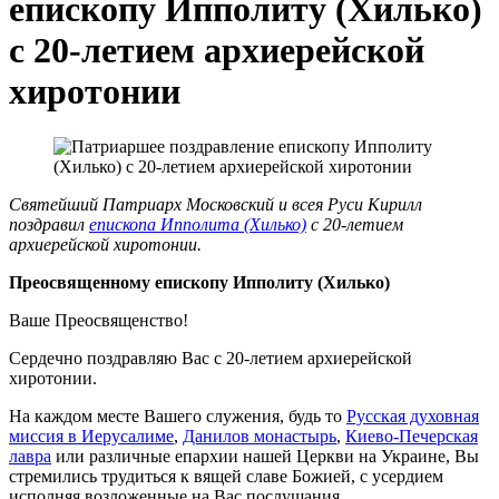
епископу Ипполиту (Хилько)
с 20-летием архиерейской
хиротонии
Святейший Патриарх Московский и всея Руси Кирилл
поздравил
епископа Ипполита (Хилько)
с 20-летием
архиерейской хиротонии.
Преосвященному епископу Ипполиту (Хилько)
Ваше Преосвященство!
Сердечно поздравляю Вас с 20-летием архиерейской
хиротонии.
На каждом месте Вашего служения, будь то
Русская духовная
миссия в Иерусалиме
,
Данилов монастырь
,
Киево-Печерская
лавра
или различные епархии нашей Церкви на Украине, Вы
стремились трудиться к вящей славе Божией, с усердием
исполняя возложенные на Вас послушания.