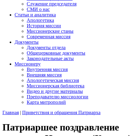
Служение председателя
СМИ о нас
Статьи и аналитика
Апологетика
История миссии
Миссионерские станы
Современная миссия
Документы
Документы отдела
Общецерковные документы
Законодательные акты
Миссионеру
Внутренняя миссия
Внешняя миссия
Апологетическая миссия
Миссионерская библиотека
Видео и другие материалы
Преподавателю миссиологии
Карта митрополий
Главная
|
Приветствия и обращения Патриарха
Патриаршее поздравление