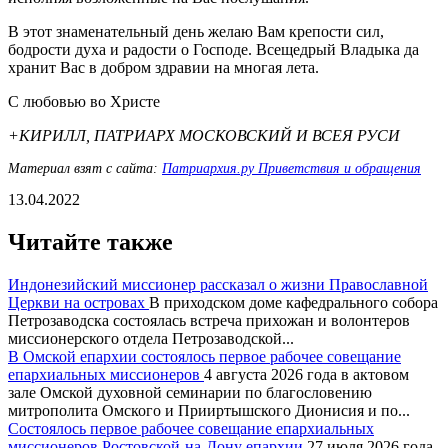
В этот знаменательный день желаю Вам крепости сил,
бодрости духа и радости о Господе. Всещедрый Владыка да
хранит Вас в добром здравии на многая лета.
С любовью во Христе
+КИРИЛЛ, ПАТРИАРХ МОСКОВСКИЙ И ВСЕЯ РУСИ
Материал взят с сайта:
Патриархия.ру Приветствия и обращения
13.04.2022
Читайте также
Индонезийский миссионер рассказал о жизни Православной
Церкви на островах
В приходском доме кафедрального собора
Петрозаводска состоялась встреча прихожан и волонтеров
миссионерского отдела Петрозаводской...
В Омской епархии состоялось первое рабочее совещание
епархиальных миссионеров
4 августа 2026 года в актовом
зале Омской духовной семинарии по благословению
митрополита Омского и Прииртышского Дионисия и по...
Состоялось первое рабочее совещание епархиальных
миссионеров Ростовской-на-Дону епархии
27 июля 2026 года