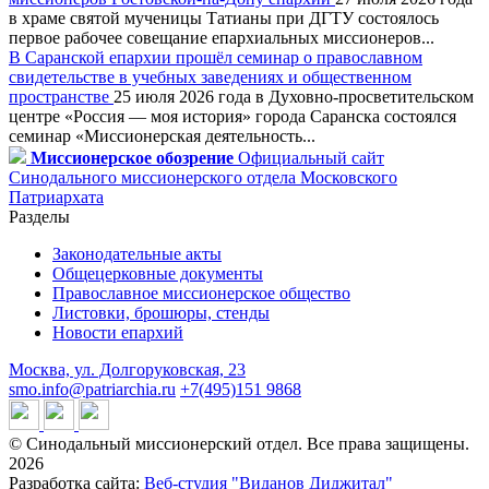
в храме святой мученицы Татианы при ДГТУ состоялось
первое рабочее совещание епархиальных миссионеров...
В Саранской епархии прошёл семинар о православном
свидетельстве в учебных заведениях и общественном
пространстве
25 июля 2026 года в Духовно-просветительском
центре «Россия — моя история» города Саранска состоялся
семинар «Миссионерская деятельность...
Миссионерское обозрение
Официальный сайт
Синодального миссионерского отдела Московского
Патриархата
Разделы
Законодательные акты
Общецерковные документы
Православное миссионерское общество
Листовки, брошюры, стенды
Новости епархий
Москва, ул. Долгоруковская, 23
smo.info@patriarchia.ru
+7(495)151 9868
© Синодальный миссионерский отдел. Все права защищены.
2026
Разработка сайта:
Веб-студия "Виданов Диджитал"