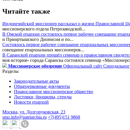
Читайте также
Индонезийский миссионер рассказал о жизни Православной Ц
миссионерского отдела Петрозаводской...
В Омской епархии состоялось первое рабочее совещание епар
и Прииртышского Дионисия и по...
Состоялось первое рабочее совещание епархиальных миссионе
совещание епархиальных миссионеров...
В Саранской епархии прошёл семинар о православном свидете
моя история» города Саранска состоялся семинар «Миссионерск
Миссионерское обозрение
Официальный сайт Синодального
Разделы
Законодательные акты
Общецерковные документы
Православное миссионерское общество
Листовки, брошюры, стенды
Новости епархий
Москва, ул. Долгоруковская, 23
smo.info@patriarchia.ru
+7(495)151 9868