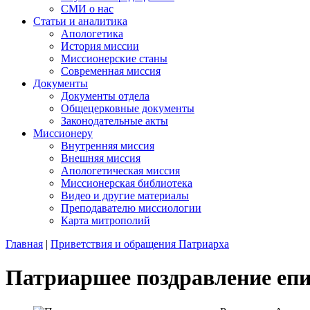
СМИ о нас
Статьи и аналитика
Апологетика
История миссии
Миссионерские станы
Современная миссия
Документы
Документы отдела
Общецерковные документы
Законодательные акты
Миссионеру
Внутренняя миссия
Внешняя миссия
Апологетическая миссия
Миссионерская библиотека
Видео и другие материалы
Преподавателю миссиологии
Карта митрополий
Главная
|
Приветствия и обращения Патриарха
Патриаршее поздравление епи