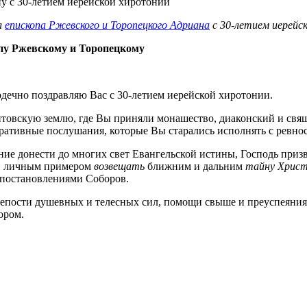
л
епископа Ржевского и Торопецкого Адриана
с 30-летием иерейс
пу Ржевскому и Торопецкому
ердечно поздравляю Вас с 30-летием иерейской хиротонии.
овскую землю, где Вы приняли монашество, диаконский и свя
ативные послушания, которые Вы старались исполнять с ревнос
ение донести до многих свет Евангельской истины, Господь при
 и личным примером
возвещать
ближним и дальним
тайну Христ
с постановлениями Соборов.
репости душевных и телесных сил, помощи свыше и преуспеяния
ором.