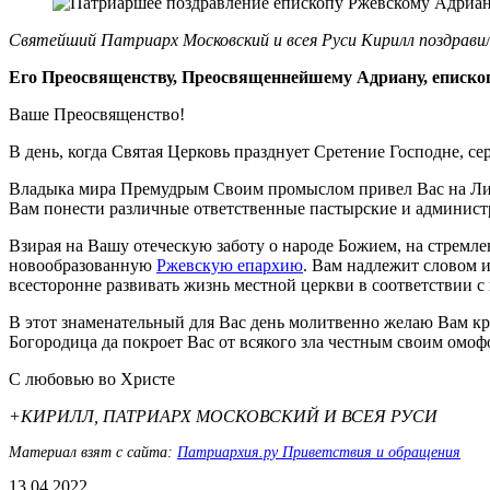
Святейший Патриарх Московский и всея Руси Кирилл поздрави
Его Преосвященству, Преосвященнейшему Адриану, еписко
Ваше Преосвященство!
В день, когда Святая Церковь празднует Сретение Господне, с
Владыка мира Премудрым Своим промыслом привел Вас на Лит
Вам понести различные ответственные пастырские и администр
Взирая на Вашу отеческую заботу о народе Божием, на стремл
новообразованную
Ржевскую епархию
. Вам надлежит словом
всесторонне развивать жизнь местной церкви в соответствии 
В этот знаменательный для Вас день молитвенно желаю Вам к
Богородица да покроет Вас от всякого зла честным своим омоф
С любовью во Христе
+КИРИЛЛ, ПАТРИАРХ МОСКОВСКИЙ И ВСЕЯ РУСИ
Материал взят с сайта:
Патриархия.ру Приветствия и обращения
13.04.2022