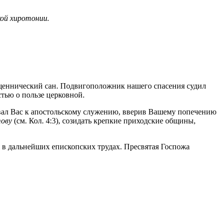
кой хиротонии.
щеннический сан. Подвигоположник нашего спасения судил
тью о пользе церковной.
звал Вас к апостольскому служению, вверив Вашему попечению
ову
(см. Кол. 4:3), созидать крепкие приходские общины,
 в дальнейших епископских трудах. Пресвятая Госпожа