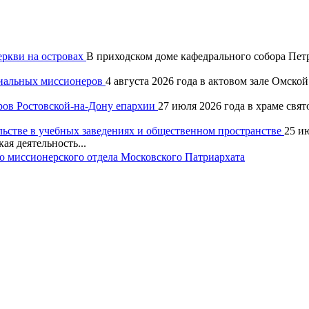
еркви на островах
В приходском доме кафедрального собора Петр
хиальных миссионеров
4 августа 2026 года в актовом зале Омск
ров Ростовской-на-Дону епархии
27 июля 2026 года в храме свя
льстве в учебных заведениях и общественном пространстве
25 и
ая деятельность...
 миссионерского отдела Московского Патриархата