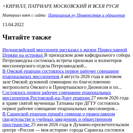
+КИРИЛЛ, ПАТРИАРХ МОСКОВСКИЙ И ВСЕЯ РУСИ
Материал взят с сайта:
Патриархия.ру Приветствия и обращения
13.04.2022
Читайте также
Индонезийский миссионер рассказал о жизни Православной
Церкви на островах
В приходском доме кафедрального собора
Петрозаводска состоялась встреча прихожан и волонтеров
миссионерского отдела Петрозаводской...
В Омской епархии состоялось первое рабочее совещание
епархиальных миссионеров
4 августа 2026 года в актовом
зале Омской духовной семинарии по благословению
митрополита Омского и Прииртышского Дионисия и по...
Состоялось первое рабочее совещание епархиальных
миссионеров Ростовской-на-Дону епархии
27 июля 2026 года
в храме святой мученицы Татианы при ДГТУ состоялось
первое рабочее совещание епархиальных миссионеров...
В Саранской епархии прошёл семинар о православном
свидетельстве в учебных заведениях и общественном
пространстве
25 июля 2026 года в Духовно-просветительском
центре «Россия — моя история» города Саранска состоялся