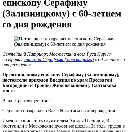
епископу Серафиму
(Зализницкому) с 60-летием
со дня рождения
Святейший Патриарх Московский и всея Руси Кирилл
поздравил
епископа Серафима (Зализницкого)
с 60-летием со
дня рождения.
Преосвященному епископу Серафиму (Зализницкому),
настоятелю приходов Введения во храм Пресвятой
Богородицы и Троицы Живоначальной у Салтыкова
моста
Ваше Преосвященство!
Сердечно поздравляю Вас с 60-летием со дня рождения.
Имея желание стать служителем Алтаря Господня, Вы
поступили в Московские духовные школы. За годы трудов в
качестве настоятеля храма Марии Магдалины в городе Белая