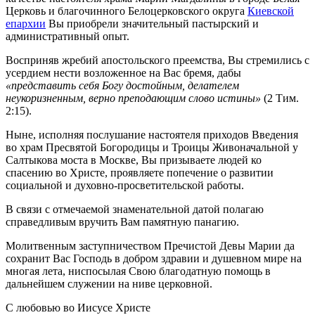
Церковь и благочинного Белоцерковского округа
Киевской
епархии
Вы приобрели значительный пастырский и
административный опыт.
Восприняв жребий апостольского преемства, Вы стремились с
усердием нести возложенное на Вас бремя, дабы
«представить себя Богу достойным, делателем
неукоризненным, верно преподающим слово истины»
(2 Тим.
2:15).
Ныне, исполняя послушание настоятеля приходов Введения
во храм Пресвятой Богородицы и Троицы Живоначальной у
Салтыкова моста в Москве, Вы призываете людей ко
спасению во Христе, проявляете попечение о развитии
социальной и духовно-просветительской работы.
В связи с отмечаемой знаменательной датой полагаю
справедливым вручить Вам памятную панагию.
Молитвенным заступничеством Пречистой Девы Марии да
сохранит Вас Господь в добром здравии и душевном мире на
многая лета, ниспосылая Свою благодатную помощь в
дальнейшем служении на ниве церковной.
С любовью во Иисусе Христе