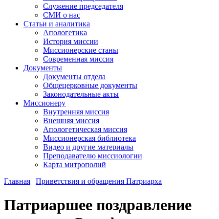
Служение председателя
СМИ о нас
Статьи и аналитика
Апологетика
История миссии
Миссионерские станы
Современная миссия
Документы
Документы отдела
Общецерковные документы
Законодательные акты
Миссионеру
Внутренняя миссия
Внешняя миссия
Апологетическая миссия
Миссионерская библиотека
Видео и другие материалы
Преподавателю миссиологии
Карта митрополий
Главная
|
Приветствия и обращения Патриарха
Патриаршее поздравление