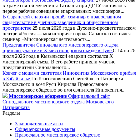
в храме святой мученицы Татианы при ДГТУ состоялось
первое рабочее совещание епархиальных миссионеров...
В Саранской епархии прошёл семинар о православном
свидетельстве в учебных заведениях и общественном
пространстве
25 июля 2026 года в Духовно-просветительском
центре «Россия — моя история» города Саранска состоялся
семинар «Миссионерская деятельность...
Представители Синодального миссионерского отдела
приняли участие в X миссионерском съезде в Туве
С 14 по 26
июля 2026 года в Кызыльской епархии состоялся X
миссионерский съезд. В его работе приняли участие
представители Синодального...
Ковчег с мощами святителя Иннокентия Московского прибыл
в Забайкалье
По благословению Святейшего Патриарха
Московского и всея Руси Кирилла Православное
миссионерское общество во имя святителя Иннокентия...
Миссионерское обозрение
Официальный сайт
Синодального миссионерского отдела Московского
Патриархата
Разделы
Законодательные акты
Общецерковные документы
Православное миссионерское общество