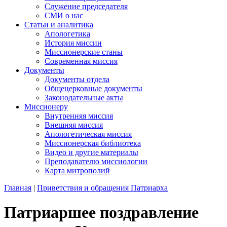
Служение председателя
СМИ о нас
Статьи и аналитика
Апологетика
История миссии
Миссионерские станы
Современная миссия
Документы
Документы отдела
Общецерковные документы
Законодательные акты
Миссионеру
Внутренняя миссия
Внешняя миссия
Апологетическая миссия
Миссионерская библиотека
Видео и другие материалы
Преподавателю миссиологии
Карта митрополий
Главная
|
Приветствия и обращения Патриарха
Патриаршее поздравление