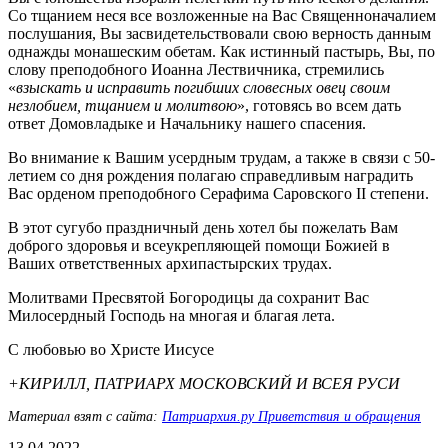
Со тщанием неся все возложенные на Вас Священноначалием
послушания, Вы засвидетельствовали свою верность данным
однажды монашеским обетам. Как истинный пастырь, Вы, по
слову преподобного Иоанна Лествичника, стремились
«
взыскать и исправить погибших словесных овец своим
незлобием, тщанием и молитвою
», готовясь во всем дать
ответ Домовладыке и Начальнику нашего спасения.
Во внимание к Вашим усердным трудам, а также в связи с 50-
летием со дня рождения полагаю справедливым наградить
Вас орденом преподобного Серафима Саровского II степени.
В этот сугубо праздничный день хотел бы пожелать Вам
доброго здоровья и всеукрепляющей помощи Божией в
Ваших ответственных архипастырских трудах.
Молитвами Пресвятой Богородицы да сохранит Вас
Милосердный Господь на многая и благая лета.
С любовью во Христе Иисусе
+КИРИЛЛ, ПАТРИАРХ МОСКОВСКИЙ И ВСЕЯ РУСИ
Материал взят с сайта:
Патриархия.ру Приветствия и обращения
13.04.2022