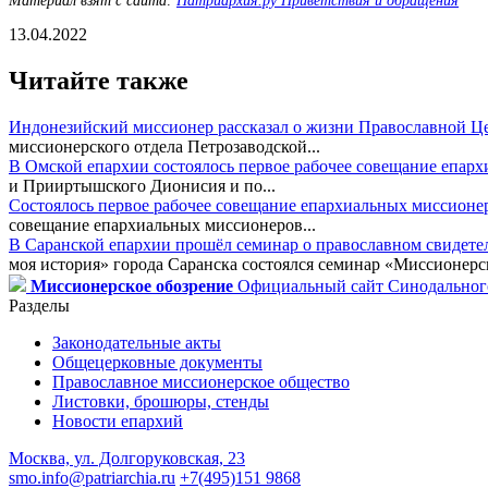
Материал взят с сайта:
Патриархия.ру Приветствия и обращения
13.04.2022
Читайте также
Индонезийский миссионер рассказал о жизни Православной Ц
миссионерского отдела Петрозаводской...
В Омской епархии состоялось первое рабочее совещание епар
и Прииртышского Дионисия и по...
Состоялось первое рабочее совещание епархиальных миссионе
совещание епархиальных миссионеров...
В Саранской епархии прошёл семинар о православном свидете
моя история» города Саранска состоялся семинар «Миссионерск
Миссионерское обозрение
Официальный сайт Синодального
Разделы
Законодательные акты
Общецерковные документы
Православное миссионерское общество
Листовки, брошюры, стенды
Новости епархий
Москва, ул. Долгоруковская, 23
smo.info@patriarchia.ru
+7(495)151 9868