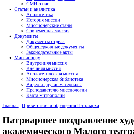
СМИ о нас
Статьи и аналитика
Апологетика
История миссии
Миссионерские станы
Современная миссия
Документы
Документы отдела
Общецерковные документы
Законодательные акты
Миссионеру
Внутренняя миссия
Внешняя миссия
Апологетическая миссия
Миссионерская библиотека
Видео и другие материалы
Преподавателю миссиологии
Карта митрополий
Главная
|
Приветствия и обращения Патриарха
Патриаршее поздравление худ
академического Малого театр