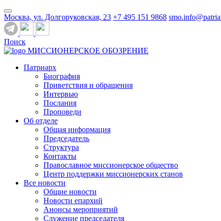
Москва, ул. Долгоруковская, 23
+7 495 151 9868
smo.info@patria
Поиск
МИССИОНЕРСКОЕ ОБОЗРЕНИЕ
Патриарх
Биография
Приветствия и обращения
Интервью
Послания
Проповеди
Об отделе
Общая информация
Председатель
Структура
Контакты
Православное миссионерское общество
Центр поддержки миссионерских станов
Все новости
Общие новости
Новости епархий
Анонсы мероприятий
Служение председателя