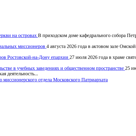
еркви на островах
В приходском доме кафедрального собора Петр
хиальных миссионеров
4 августа 2026 года в актовом зале Омск
ров Ростовской-на-Дону епархии
27 июля 2026 года в храме свя
льстве в учебных заведениях и общественном пространстве
25 и
ая деятельность...
 миссионерского отдела Московского Патриархата