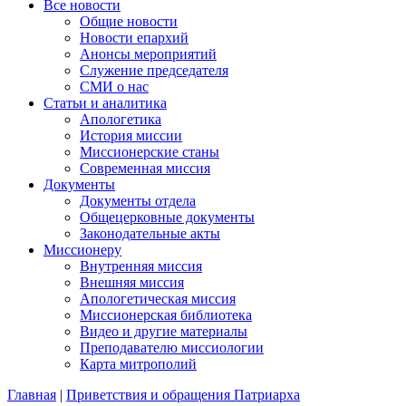
Все новости
Общие новости
Новости епархий
Анонсы мероприятий
Служение председателя
СМИ о нас
Статьи и аналитика
Апологетика
История миссии
Миссионерские станы
Современная миссия
Документы
Документы отдела
Общецерковные документы
Законодательные акты
Миссионеру
Внутренняя миссия
Внешняя миссия
Апологетическая миссия
Миссионерская библиотека
Видео и другие материалы
Преподавателю миссиологии
Карта митрополий
Главная
|
Приветствия и обращения Патриарха