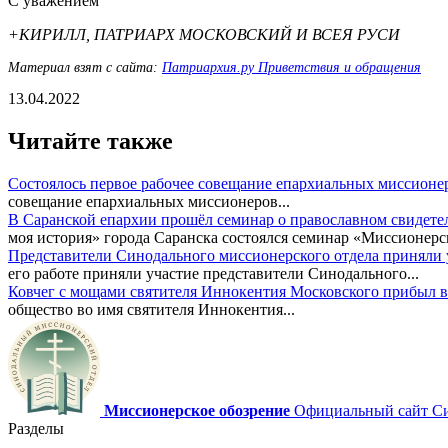
С уважением
+КИРИЛЛ, ПАТРИАРХ МОСКОВСКИЙ И ВСЕЯ РУСИ
Материал взят с сайта:
Патриархия.ру Приветствия и обращения
13.04.2022
Читайте также
Состоялось первое рабочее совещание епархиальных миссионе
совещание епархиальных миссионеров...
В Саранской епархии прошёл семинар о православном свидете
моя история» города Саранска состоялся семинар «Миссионерск
Представители Синодального миссионерского отдела приняли у
его работе приняли участие представители Синодального...
Ковчег с мощами святителя Иннокентия Московского прибыл в
общество во имя святителя Иннокентия...
Миссионерское обозрение
Официальный сайт Син
Разделы