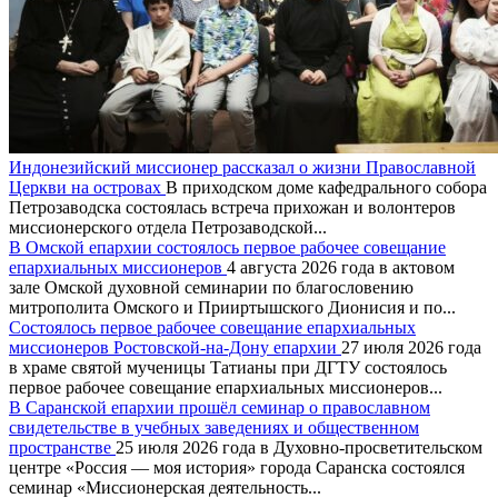
Индонезийский миссионер рассказал о жизни Православной
Церкви на островах
В приходском доме кафедрального собора
Петрозаводска состоялась встреча прихожан и волонтеров
миссионерского отдела Петрозаводской...
В Омской епархии состоялось первое рабочее совещание
епархиальных миссионеров
4 августа 2026 года в актовом
зале Омской духовной семинарии по благословению
митрополита Омского и Прииртышского Дионисия и по...
Состоялось первое рабочее совещание епархиальных
миссионеров Ростовской-на-Дону епархии
27 июля 2026 года
в храме святой мученицы Татианы при ДГТУ состоялось
первое рабочее совещание епархиальных миссионеров...
В Саранской епархии прошёл семинар о православном
свидетельстве в учебных заведениях и общественном
пространстве
25 июля 2026 года в Духовно-просветительском
центре «Россия — моя история» города Саранска состоялся
семинар «Миссионерская деятельность...