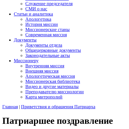
Служение председателя
СМИ о нас
Статьи и аналитика
Апологетика
История миссии
Миссионерские станы
Современная миссия
Документы
Документы отдела
Общецерковные документы
Законодательные акты
Миссионеру
Внутренняя миссия
Внешняя миссия
Апологетическая миссия
Миссионерская библиотека
Видео и другие материалы
Преподавателю миссиологии
Карта митрополий
Главная
|
Приветствия и обращения Патриарха
Патриаршее поздравление