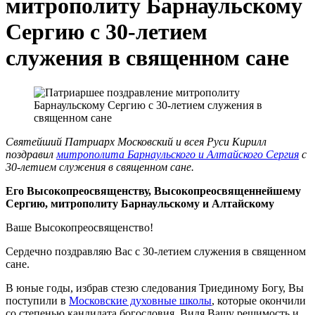
митрополиту Барнаульскому
Сергию с 30-летием
служения в священном сане
Святейший Патриарх Московский и всея Руси Кирилл
поздравил
митрополита Барнаульского и Алтайского Сергия
с
30-летием служения в священном сане.
Его Высокопреосвященству, Высокопреосвященнейшему
Сергию, митрополиту Барнаульскому и Алтайскому
Ваше Высокопреосвященство!
Сердечно поздравляю Вас с 30-летием служения в священном
сане.
В юные годы, избрав стезю следования Триединому Богу, Вы
поступили в
Московские духовные школы
, которые окончили
со степенью кандидата богословия. Видя Вашу решимость и