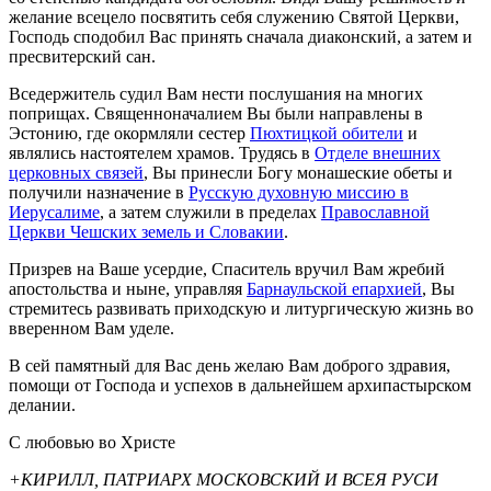
желание всецело посвятить себя служению Святой Церкви,
Господь сподобил Вас принять сначала диаконский, а затем и
пресвитерский сан.
Вседержитель судил Вам нести послушания на многих
поприщах. Священноначалием Вы были направлены в
Эстонию, где окормляли сестер
Пюхтицкой обители
и
являлись настоятелем храмов. Трудясь в
Отделе внешних
церковных связей
, Вы принесли Богу монашеские обеты и
получили назначение в
Русскую духовную миссию в
Иерусалиме
, а затем служили в пределах
Православной
Церкви Чешских земель и Словакии
.
Призрев на Ваше усердие, Спаситель вручил Вам жребий
апостольства и ныне, управляя
Барнаульской епархией
, Вы
стремитесь развивать приходскую и литургическую жизнь во
вверенном Вам уделе.
В сей памятный для Вас день желаю Вам доброго здравия,
помощи от Господа и успехов в дальнейшем архипастырском
делании.
С любовью во Христе
+КИРИЛЛ, ПАТРИАРХ МОСКОВСКИЙ И ВСЕЯ РУСИ