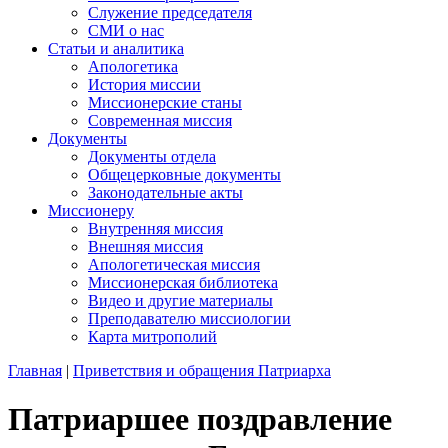
Служение председателя
СМИ о нас
Статьи и аналитика
Апологетика
История миссии
Миссионерские станы
Современная миссия
Документы
Документы отдела
Общецерковные документы
Законодательные акты
Миссионеру
Внутренняя миссия
Внешняя миссия
Апологетическая миссия
Миссионерская библиотека
Видео и другие материалы
Преподавателю миссиологии
Карта митрополий
Главная
|
Приветствия и обращения Патриарха
Патриаршее поздравление