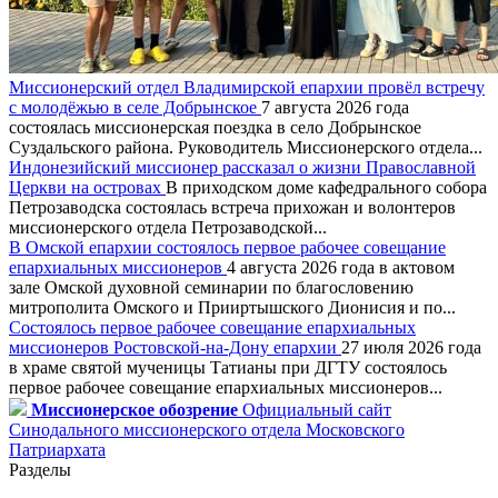
Миссионерский отдел Владимирской епархии провёл встречу
с молодёжью в селе Добрынское
7 августа 2026 года
состоялась миссионерская поездка в село Добрынское
Суздальского района. Руководитель Миссионерского отдела...
Индонезийский миссионер рассказал о жизни Православной
Церкви на островах
В приходском доме кафедрального собора
Петрозаводска состоялась встреча прихожан и волонтеров
миссионерского отдела Петрозаводской...
В Омской епархии состоялось первое рабочее совещание
епархиальных миссионеров
4 августа 2026 года в актовом
зале Омской духовной семинарии по благословению
митрополита Омского и Прииртышского Дионисия и по...
Состоялось первое рабочее совещание епархиальных
миссионеров Ростовской-на-Дону епархии
27 июля 2026 года
в храме святой мученицы Татианы при ДГТУ состоялось
первое рабочее совещание епархиальных миссионеров...
Миссионерское обозрение
Официальный сайт
Синодального миссионерского отдела Московского
Патриархата
Разделы