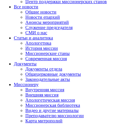
Центр поддержки миссионерских станов
Все новости
Общие новости
Новости епархий
Анонсы мероприятий
Служение председателя
СМИ о нас
Статьи и аналитика
Апологетика
История миссии
Миссионерские станы
Современная миссия
Документы
Документы отдела
Общецерковные документы
Законодательные акты
Миссионеру
Внутренняя миссия
Внешняя миссия
Апологетическая миссия
Миссионерская библиотека
Видео и другие материалы
Преподавателю миссиологии
Карта митрополий