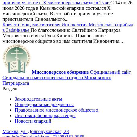
приняли участие в X миссионерском съезде в Туве
С 14 по 26
июля 2026 года в Кызыльской епархии состоялся X
миссионерский съезд. В его работе приняли участие
представители Синодального...
Ковчег с мощами святителя Иннокентия Московского прибыл
в Забайкалье
По благословению Святейшего Патриарха
Московского и всея Руси Кирилла Православное
миссионерское общество во имя святителя Иннокентия...
Миссионерское обозрение
Официальный сайт
Синодального миссионерского отдела Московского
Патриархата
Разделы
Законодательные акты
Общецерковные документы
Православное миссионерское общество
Листовки, брошюры, стенды
Новости епархий
Москва, ул. Долгоруковская, 23
smo.info@patriarchia.ru
+7(495)151 9868