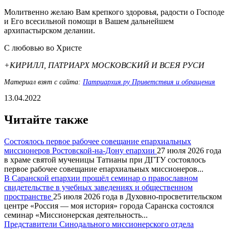
Молитвенно желаю Вам крепкого здоровья, радости о Господе
и Его всесильной помощи в Вашем дальнейшем
архипастырском делании.
С любовью во Христе
+КИРИЛЛ, ПАТРИАРХ МОСКОВСКИЙ И ВСЕЯ РУСИ
Материал взят с сайта:
Патриархия.ру Приветствия и обращения
13.04.2022
Читайте также
Состоялось первое рабочее совещание епархиальных
миссионеров Ростовской-на-Дону епархии
27 июля 2026 года
в храме святой мученицы Татианы при ДГТУ состоялось
первое рабочее совещание епархиальных миссионеров...
В Саранской епархии прошёл семинар о православном
свидетельстве в учебных заведениях и общественном
пространстве
25 июля 2026 года в Духовно-просветительском
центре «Россия — моя история» города Саранска состоялся
семинар «Миссионерская деятельность...
Представители Синодального миссионерского отдела