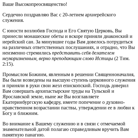
Ваше Высокопреосвященство!
Сердечно поздравляю Вас с 20-летием архиерейского
служения.
С юности возлюбив Господа и Его Святую Церковь, Вы
принесли монашеские обеты и вскоре приняли диаконский и
иерейский сан. За минувшие годы Вам довелось потрудиться
на различных ответственных послушаниях, и отрадно, что Вы
неизменно стремились
представить себя делателем
неукоризненным, верно преподающим слово Истицы
(2 Тим.
2:15).
Промыслом Божиим, явленным в решении Священноначалия,
Вы были возведены на высшую ступень церковного служения
и приняли в руки свои жезл епископский. Господь доверил
Вам совершать архипастырские труды на Тульской и
Ярославской земле, ныне же Вы возглавляете
Екатеринбургскую кафедру, имеете попечение о духовно-
нравственном возрастании паствы, утверждении ее в любви к
Богу и ближним.
Во внимание к Вашему служению и в связи с отмечаемой
знаменательной датой полагаю справедливым вручить Вам
памятную панагию.