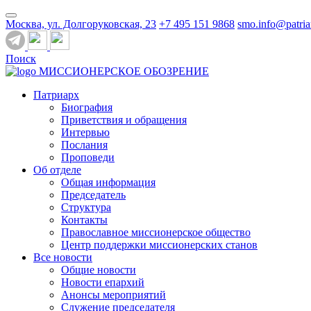
Москва, ул. Долгоруковская, 23
+7 495 151 9868
smo.info@patria
Поиск
МИССИОНЕРСКОЕ ОБОЗРЕНИЕ
Патриарх
Биография
Приветствия и обращения
Интервью
Послания
Проповеди
Об отделе
Общая информация
Председатель
Структура
Контакты
Православное миссионерское общество
Центр поддержки миссионерских станов
Все новости
Общие новости
Новости епархий
Анонсы мероприятий
Служение председателя