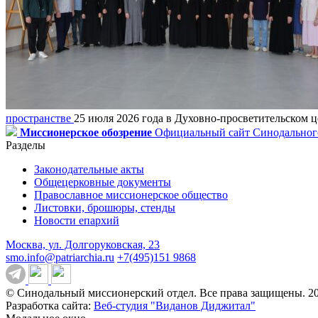
пространстве
25 июля 2026 года в Духовно-просветительском ц
Миссионерское обозрение
Официальный сайт Синодального
Разделы
Законодательные акты
Общецерковные документы
Православное миссионерское общество
Листовки, брошюры, стенды
Новости епархий
Москва, ул. Долгоруковская, 23
smo.info@patriarchia.ru
+7(495)151 9868
© Синодальный миссионерский отдел. Все права защищены. 2
Разработка сайта:
Веб-студия "Виданов Диджитал"