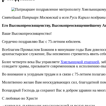
Святейший Патриарх Московский и всея Руси Кирилл поздрави
Его Высокопреосвященству, Высокопреосвященнейшему А
Ваше Высокопреосвященство!
Сердечно поздравляю Вас с 75-летним юбилеем.
Всеблагим Промыслом Божиим в минувшие годы Вам довелось н
архипастырское служение, Вы неизменно стремитесь явить себ
Более четверти века Вы управляете
Хмельницкой епархией
, з
созидаете храмы, призываете современников к исполнению ева
Во внимание к усердным трудам и в связи с 75-летием полагаю
Молитвенно желаю Вам неоскудевающих сил, благодатной пом
Всещедрый Господь да сохранит Вас в добром здравии на многа
С любовью во Христе