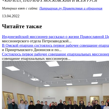
+КИРИЛЛ, ПАТРИАРХ МОСКОВСКИЙ И ВСЕЯ РУСИ
Материал взят с сайта:
Патриархия.ру Приветствия и обращения
13.04.2022
Читайте также
Индонезийский миссионер рассказал о жизни Православной Ц
миссионерского отдела Петрозаводской...
В Омской епархии состоялось первое рабочее совещание епар
и Прииртышского Дионисия и по...
Состоялось первое рабочее совещание епархиальных миссионе
совещание епархиальных миссионеров...