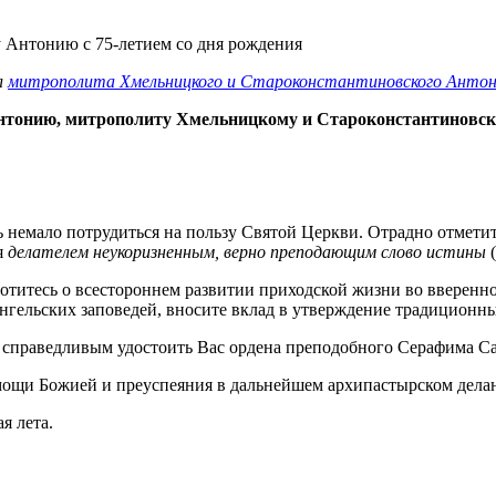
л
митрополита Хмельницкого и Староконстантиновского Антон
нтонию, митрополиту Хмельницкому и Староконстантиновс
емало потрудиться на пользу Святой Церкви. Отрадно отметить
я
делателем неукоризненным, верно преподающим слово истины
(
аботитесь о всестороннем развитии приходской жизни во вверен
нгельских заповедей, вносите вклад в утверждение традиционн
 справедливым удостоить Вас ордена преподобного Серафима Сар
ощи Божией и преуспеяния в дальнейшем архипастырском дела
я лета.