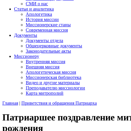
СМИ о нас
Статьи и аналитика
Апологетика
История миссии
Миссионерские станы
Современная миссия
Документы
Документы отдела
Общецерковные документы
Законодательные акты
Миссионеру
Внутренняя миссия
Внешняя миссия
Апологетическая миссия
Миссионерская библиотека
Видео и другие материалы
Преподавателю миссиологии
Карта митрополий
Главная
|
Приветствия и обращения Патриарха
Патриаршее поздравление ми
рождения