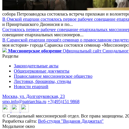
собора Петрозаводска состоялась встреча прихожан и волонтер
В Омской епархии состоялось первое рабочее совещание епар
и Прииртышского Дионисия и по...
Состоялось первое рабочее совещание епархиальных миссионе
совещание епархиальных миссионеров...
В Саранской епархии прошёл семинар о православном свидете
моя история» города Саранска состоялся семинар «Миссионерск
Миссионерское обозрение
Официальный сайт Синодального
Разделы
Законодательные акты
Общецерковные документы
Православное миссионерское общество
Листовки, брошюры, стенды
Новости епархий
Москва, ул. Долгоруковская, 23
smo.info@patriarchia.ru
+7(495)151 9868
© Синодальный миссионерский отдел. Все права защищены. 2
Разработка сайта:
Веб-студия "Виданов Диджитал"
Модальное окно