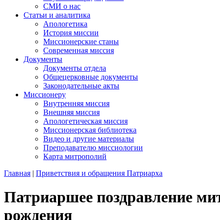
СМИ о нас
Статьи и аналитика
Апологетика
История миссии
Миссионерские станы
Современная миссия
Документы
Документы отдела
Общецерковные документы
Законодательные акты
Миссионеру
Внутренняя миссия
Внешняя миссия
Апологетическая миссия
Миссионерская библиотека
Видео и другие материалы
Преподавателю миссиологии
Карта митрополий
Главная
|
Приветствия и обращения Патриарха
Патриаршее поздравление ми
рождения