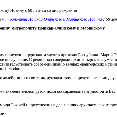
л
митрополита Йошкар-Олинского и Марийского Иоанна
с 60-ле
оанну, митрополиту Йошкар-Олинскому и Марийскому
у попечению церковном уделе в пределах Республики Марий Эл
е послушание. С ревностью совершая архипастырское служение, 
свидетельствовать современникам о вечных евангельских истин
нней любви.
аимодействия со светским руководством, с представителями др
ми знаменательной датой полагаю справедливым удостоить Вас о
мощи Божией и преуспеяния в дальнейших архипастырских труд
лета.