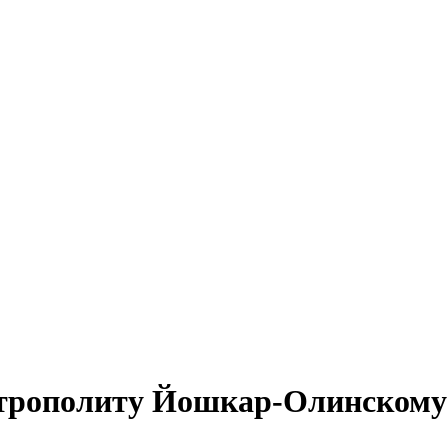
трополиту Йошкар-Олинскому И