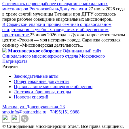
Состоялось первое рабочее совещание епархиальных
миссионеров Ростовской-на-Дону епархии
27 июля 2026 года
в храме святой мученицы Татианы при ДГТУ состоялось
первое рабочее совещание епархиальных миссионеров...
В Саранской епархии прошёл семинар о православном
свидетельстве в учебных заведениях и общественном
пространстве
25 июля 2026 года в Духовно-просветительском
центре «Россия — моя история» города Саранска состоялся
семинар «Миссионерская деятельность...
Миссионерское обозрение
Официальный сайт
Синодального миссионерского отдела Московского
Патриархата
Разделы
Законодательные акты
Общецерковные документы
Православное миссионерское общество
Листовки, брошюры, стенды
Новости епархий
Москва, ул. Долгоруковская, 23
smo.info@patriarchia.ru
+7(495)151 9868
© Синодальный миссионерский отдел. Все права защищены.