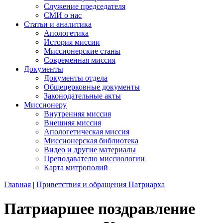
Служение председателя
СМИ о нас
Статьи и аналитика
Апологетика
История миссии
Миссионерские станы
Современная миссия
Документы
Документы отдела
Общецерковные документы
Законодательные акты
Миссионеру
Внутренняя миссия
Внешняя миссия
Апологетическая миссия
Миссионерская библиотека
Видео и другие материалы
Преподавателю миссиологии
Карта митрополий
Главная
|
Приветствия и обращения Патриарха
Патриаршее поздравление