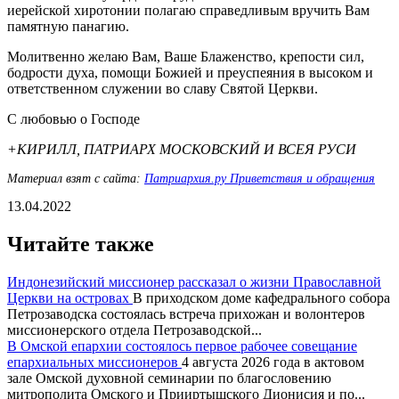
иерейской хиротонии полагаю справедливым вручить Вам
памятную панагию.
Молитвенно желаю Вам, Ваше Блаженство, крепости сил,
бодрости духа, помощи Божией и преуспеяния в высоком и
ответственном служении во славу Святой Церкви.
С любовью о Господе
+КИРИЛЛ, ПАТРИАРХ МОСКОВСКИЙ И ВСЕЯ РУСИ
Материал взят с сайта:
Патриархия.ру Приветствия и обращения
13.04.2022
Читайте также
Индонезийский миссионер рассказал о жизни Православной
Церкви на островах
В приходском доме кафедрального собора
Петрозаводска состоялась встреча прихожан и волонтеров
миссионерского отдела Петрозаводской...
В Омской епархии состоялось первое рабочее совещание
епархиальных миссионеров
4 августа 2026 года в актовом
зале Омской духовной семинарии по благословению
митрополита Омского и Прииртышского Дионисия и по...