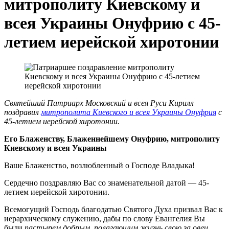
митрополиту Киевскому и
всея Украины Онуфрию с 45-
летием иерейской хиротонии
Святейший Патриарх Московский и всея Руси Кирилл
поздравил
митрополита Киевского и всея Украины Онуфрия
с
45-летием иерейской хиротонии.
Его Блаженству, Блаженнейшему Онуфрию, митрополиту
Киевскому и всея Украины
Ваше Блаженство, возлюбленный о Господе Владыка!
Сердечно поздравляю Вас со знаменательной датой — 45-
летием иерейской хиротонии.
Всемогущий Господь благодатью Святого Духа призвал Вас к
иерархическому служению, дабы по слову Евангелия Вы
были
пастырем добрым, полагающим жизнь свою за овец