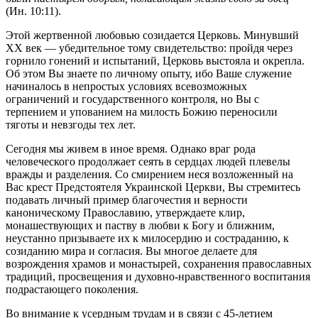
(Ин. 10:11).
Этой жертвенной любовью созидается Церковь. Минувший
XX век — убедительное тому свидетельство: пройдя через
горнило гонений и испытаний, Церковь выстояла и окрепла.
Об этом Вы знаете по личному опыту, ибо Ваше служение
начиналось в непростых условиях всевозможных
ограничений и государственного контроля, но Вы с
терпением и упованием на милость Божию переносили
тяготы и невзгоды тех лет.
Сегодня мы живем в иное время. Однако враг рода
человеческого продолжает сеять в сердцах людей плевелы
вражды и разделения. Со смирением неся возложенный на
Вас крест Предстоятеля Украинской Церкви, Вы стремитесь
подавать личный пример благочестия и верности
каноническому Православию, утверждаете клир,
монашествующих и паству в любви к Богу и ближним,
неустанно призываете их к милосердию и состраданию, к
созиданию мира и согласия. Вы многое делаете для
возрождения храмов и монастырей, сохранения православных
традиций, просвещения и духовно-нравственного воспитания
подрастающего поколения.
Во внимание к усердным трудам и в связи с 45-летием