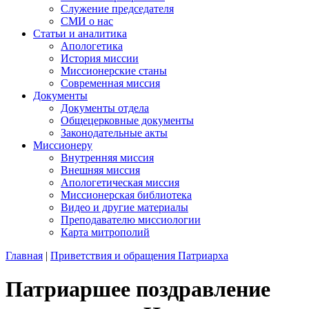
Служение председателя
СМИ о нас
Статьи и аналитика
Апологетика
История миссии
Миссионерские станы
Современная миссия
Документы
Документы отдела
Общецерковные документы
Законодательные акты
Миссионеру
Внутренняя миссия
Внешняя миссия
Апологетическая миссия
Миссионерская библиотека
Видео и другие материалы
Преподавателю миссиологии
Карта митрополий
Главная
|
Приветствия и обращения Патриарха
Патриаршее поздравление