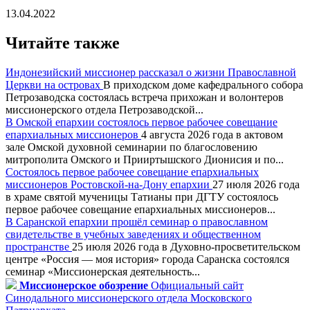
13.04.2022
Читайте также
Индонезийский миссионер рассказал о жизни Православной
Церкви на островах
В приходском доме кафедрального собора
Петрозаводска состоялась встреча прихожан и волонтеров
миссионерского отдела Петрозаводской...
В Омской епархии состоялось первое рабочее совещание
епархиальных миссионеров
4 августа 2026 года в актовом
зале Омской духовной семинарии по благословению
митрополита Омского и Прииртышского Дионисия и по...
Состоялось первое рабочее совещание епархиальных
миссионеров Ростовской-на-Дону епархии
27 июля 2026 года
в храме святой мученицы Татианы при ДГТУ состоялось
первое рабочее совещание епархиальных миссионеров...
В Саранской епархии прошёл семинар о православном
свидетельстве в учебных заведениях и общественном
пространстве
25 июля 2026 года в Духовно-просветительском
центре «Россия — моя история» города Саранска состоялся
семинар «Миссионерская деятельность...
Миссионерское обозрение
Официальный сайт
Синодального миссионерского отдела Московского