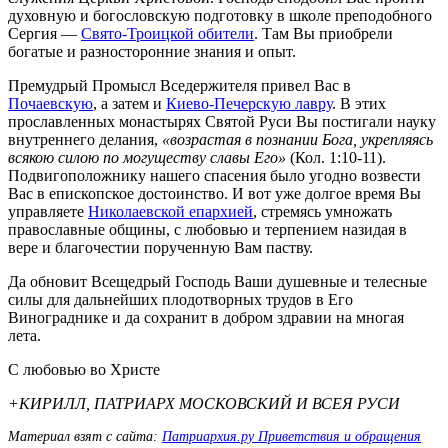
духовную и богословскую подготовку в школе преподобного
Сергия —
Свято-Троицкой обители
. Там Вы приобрели
богатые и разносторонние знания и опыт.
Премудрый Промысл Вседержителя привел Вас в
Почаевскую
, а затем и
Киево-Печерскую лавру
. В этих
прославленных монастырях Святой Руси Вы постигали науку
внутреннего делания,
«возрастая в познании Бога, укрепляясь
всякою силою по могуществу славы Его»
(Кол. 1:10-11).
Подвигоположнику нашего спасения было угодно возвести
Вас в епископское достоинство. И вот уже долгое время Вы
управляете
Николаевской епархией
, стремясь умножать
православные общины, с любовью и терпением назидая в
вере и благочестии порученную Вам паству.
Да обновит Всещедрый Господь Ваши душевные и телесные
силы для дальнейших плодотворных трудов в Его
Винограднике и да сохранит в добром здравии на многая
лета.
С любовью во Христе
+КИРИЛЛ, ПАТРИАРХ МОСКОВСКИЙ И ВСЕЯ РУСИ
Материал взят с сайта:
Патриархия.ру Приветствия и обращения