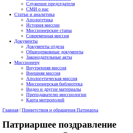
Служение председателя
СМИ о нас
Статьи и аналитика
Апологетика
История миссии
Миссионерские станы
Современная миссия
Документы
Документы отдела
Общецерковные документы
Законодательные акты
Миссионеру
Внутренняя миссия
Внешняя миссия
Апологетическая миссия
Миссионерская библиотека
Видео и другие материалы
Преподавателю миссиологии
Карта митрополий
Главная
|
Приветствия и обращения Патриарха
Патриаршее поздравление