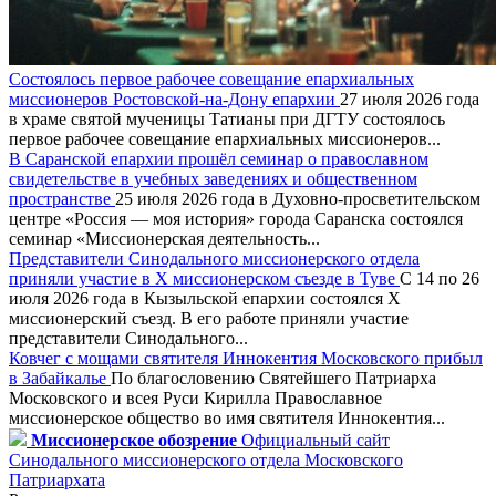
Состоялось первое рабочее совещание епархиальных
миссионеров Ростовской-на-Дону епархии
27 июля 2026 года
в храме святой мученицы Татианы при ДГТУ состоялось
первое рабочее совещание епархиальных миссионеров...
В Саранской епархии прошёл семинар о православном
свидетельстве в учебных заведениях и общественном
пространстве
25 июля 2026 года в Духовно-просветительском
центре «Россия — моя история» города Саранска состоялся
семинар «Миссионерская деятельность...
Представители Синодального миссионерского отдела
приняли участие в X миссионерском съезде в Туве
С 14 по 26
июля 2026 года в Кызыльской епархии состоялся X
миссионерский съезд. В его работе приняли участие
представители Синодального...
Ковчег с мощами святителя Иннокентия Московского прибыл
в Забайкалье
По благословению Святейшего Патриарха
Московского и всея Руси Кирилла Православное
миссионерское общество во имя святителя Иннокентия...
Миссионерское обозрение
Официальный сайт
Синодального миссионерского отдела Московского
Патриархата