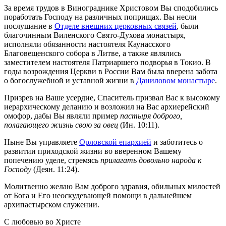
За время трудов в Винограднике Христовом Вы сподобились
поработать Господу на различных поприщах. Вы несли
послушание в
Отделе внешних церковных связей
, были
благочинным Виленского Свято-Духова монастыря,
исполняли обязанности настоятеля Каунасского
Благовещенского собора в Литве, а также являлись
заместителем настоятеля Патриаршего подворья в Токио. В
годы возрождения Церкви в России Вам была вверена забота
о богослужебной и уставной жизни в
Даниловом монастыре
.
Призрев на Ваше усердие, Спаситель призвал Вас к высокому
иерархическому деланию и возложил на Вас архиерейский
омофор, дабы Вы являли пример
пастыря доброго,
полагающего жизнь свою за овец
(Ин. 10:11).
Ныне Вы управляете
Орловской епархией
и заботитесь о
развитии приходской жизни во вверенном Вашему
попечению уделе, стремясь
прилагать довольно народа к
Господу
(Деян. 11:24).
Молитвенно желаю Вам доброго здравия, обильных милостей
от Бога и Его неоскудевающей помощи в дальнейшем
архипастырском служении.
С любовью во Христе