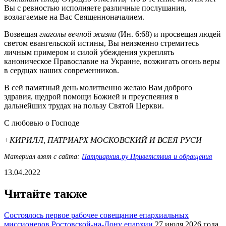
Вы с ревностью исполняете различные послушания,
возлагаемые на Вас Священноначалием.
Возвещая
глаголы вечной жизни
(Ин. 6:68) и просвещая людей
светом евангельской истины, Вы неизменно стремитесь
личным примером и силой убеждения укреплять
каноническое Православие на Украине, возжигать огонь веры
в сердцах наших современников.
В сей памятный день молитвенно желаю Вам доброго
здравия, щедрой помощи Божией и преуспеяния в
дальнейших трудах на пользу Святой Церкви.
С любовью о Господе
+КИРИЛЛ, ПАТРИАРХ МОСКОВСКИЙ И ВСЕЯ РУСИ
Материал взят с сайта:
Патриархия.ру Приветствия и обращения
13.04.2022
Читайте также
Состоялось первое рабочее совещание епархиальных
миссионеров Ростовской-на-Дону епархии
27 июля 2026 года