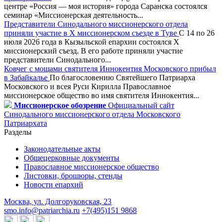
центре «Россия — моя история» города Саранска состоялся
семинар «Миссионерская деятельность...
Представители Синодального миссионерского отдела
приняли участие в X миссионерском съезде в Туве
С 14 по 26
июля 2026 года в Кызыльской епархии состоялся X
миссионерский съезд. В его работе приняли участие
представители Синодального...
Ковчег с мощами святителя Иннокентия Московского прибыл
в Забайкалье
По благословению Святейшего Патриарха
Московского и всея Руси Кирилла Православное
миссионерское общество во имя святителя Иннокентия...
Миссионерское обозрение
Официальный сайт
Синодального миссионерского отдела Московского
Патриархата
Разделы
Законодательные акты
Общецерковные документы
Православное миссионерское общество
Листовки, брошюры, стенды
Новости епархий
Москва, ул. Долгоруковская, 23
smo.info@patriarchia.ru
+7(495)151 9868