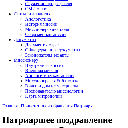
Служение председателя
СМИ о нас
Статьи и аналитика
Апологетика
История миссии
Миссионерские станы
Современная миссия
Документы
Документы отдела
Общецерковные документы
Законодательные акты
Миссионеру
Внутренняя миссия
Внешняя миссия
Апологетическая миссия
Миссионерская библиотека
Видео и другие материалы
Преподавателю миссиологии
Карта митрополий
Главная
|
Приветствия и обращения Патриарха
Патриаршее поздравление