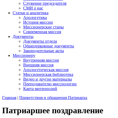
Служение председателя
СМИ о нас
Статьи и аналитика
Апологетика
История миссии
Миссионерские станы
Современная миссия
Документы
Документы отдела
Общецерковные документы
Законодательные акты
Миссионеру
Внутренняя миссия
Внешняя миссия
Апологетическая миссия
Миссионерская библиотека
Видео и другие материалы
Преподавателю миссиологии
Карта митрополий
Главная
|
Приветствия и обращения Патриарха
Патриаршее поздравление