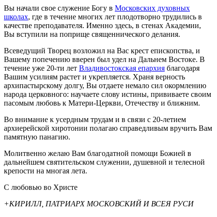
Вы начали свое служение Богу в
Московских духовных
школах
, где в течение многих лет плодотворно трудились в
качестве преподавателя. Именно здесь, в стенах Академии,
Вы вступили на поприще священнического делания.
Всеведущий Творец возложил на Вас крест епископства, и
Вашему попечению вверен был удел на Дальнем Востоке. В
течение уже 20-ти лет
Владивостокская епархия
благодаря
Вашим усилиям растет и укрепляется. Храня верность
архипастырскому долгу, Вы отдаете немало сил окормлению
народа церковного: научаете слову истины, прививаете своим
пасомым любовь к Матери-Церкви, Отечеству и ближним.
Во внимание к усердным трудам и в связи с 20-летием
архиерейской хиротонии полагаю справедливым вручить Вам
памятную панагию.
Молитвенно желаю Вам благодатной помощи Божией в
дальнейшем святительском служении, душевной и телесной
крепости на многая лета.
С любовью во Христе
+КИРИЛЛ, ПАТРИАРХ МОСКОВСКИЙ И ВСЕЯ РУСИ