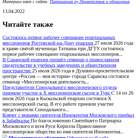
Материал взят с сайта:
Патриархия.ру Приветствия и обращения
13.04.2022
Читайте также
Состоялось первое рабочее совещание епархиальных
миссионеров Ростовской-на-Дону епархии
27 июля 2026 года
в храме святой мученицы Татианы при ДГТУ состоялось
первое рабочее совещание епархиальных миссионеров...
В Саранской епархии прошёл семинар о православном
свидетельстве в учебных заведениях и общественном
пространстве
25 июля 2026 года в Духовно-просветительском
центре «Россия — моя история» города Саранска состоялся
семинар «Миссионерская деятельность...
Представители Синодального миссионерского отдела
приняли участие в X миссионерском съезде в Туве
С 14 по 26
июля 2026 года в Кызыльской епархии состоялся X
миссионерский съезд. В его работе приняли участие
представители Синодального...
Ковчег с мощами святителя Иннокентия Московского прибыл
в Забайкалье
По благословению Святейшего Патриарха
Московского и всея Руси Кирилла Православное
миссионерское общество во имя святителя Иннокентия...
Миссионерское обозрение
Официальный сайт