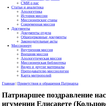
СМИ о нас
Статьи и аналитика
Апологетика
История миссии
Миссионерские станы
Современная миссия
Документы
Документы отдела
Общецерковные документы
Законодательные акты
Миссионеру
Внутренняя миссия
Внешняя миссия
Апологетическая миссия
Миссионерская библиотека
Видео и другие материалы
Преподавателю миссиологии
Карта митрополий
Главная
|
Приветствия и обращения Патриарха
Патриаршее поздравление нас
игумении Елисавете (Кольцов