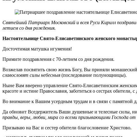
Святейший Патриарх Московский и всея Руси Кирилл поздрав
летием со дня рождения.
Настоятельнице Свято-Елисаветинского женского монастыр
Досточтимая матушка игумения!
Примите поздравления с 70-летием со дня рождения.
Возжелав посвятить свою жизнь Богу, Вы приняли монашеский
славословят силы небесныя
(последование полунощницы).
Ныне Вам вверено управление Свято-Елисаветинским женским 
красоте и истине Православия, заботиться о сестрах обители,
Во внимание к Вашим усердным трудам и в связи с памятной д
Да обновит Вседержитель Ваши душевные и телесные силы, н
правды, веры, любви, мира со всеми призывающими Господа от
Призываю на Вас и сестер обители благословение Христово.