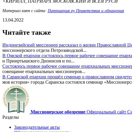
+КИРИЛЛ, ПАТРИАРХ МОСКОВСКИЙ И ВСЕЯ РУСИ
Материал взят с сайта:
Патриархия.ру Приветствия и обращения
13.04.2022
Читайте также
Индонезийский миссионер рассказал о жизни Православной Ц
миссионерского отдела Петрозаводской...
В Омской епархии состоялось первое рабочее совещание епар
и Прииртышского Дионисия и по...
Состоялось первое рабочее совещание епархиальных миссионе
совещание епархиальных миссионеров...
В Саранской епархии прошёл семинар о православном свидете
моя история» города Саранска состоялся семинар «Миссионерск
Миссионерское обозрение
Официальный сайт Син
Разделы
Законодательные акты