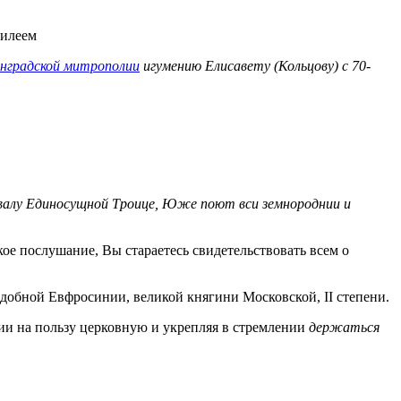
нградской митрополии
игумению Елисавету (Кольцову) с 70-
валу Единосущной Троице, Юже поют вcи земнороднии и
е послушание, Вы стараетесь свидетельствовать всем о
добной Евфросинии, великой княгини Московской, II степени.
и на пользу церковную и укрепляя в стремлении
держаться