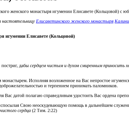
ил настоятельницу
Елисаветинского женского монастыря
Калини
я игумении Елисавете (Кольцовой)
 постриг, дабы
сердцем чистым и духом смиренным приносить х
монастырем. Исполняя возложенное на Вас непростое игуменско
 с доброжелательностью и терпением принимать паломников.
ля Вас датой полагаю справедливым удостоить Вас ордена препо
испосылая Свою неоскудевающую помощь в дальнейшем служени
 чистого сердца
(2 Тим. 2:22)