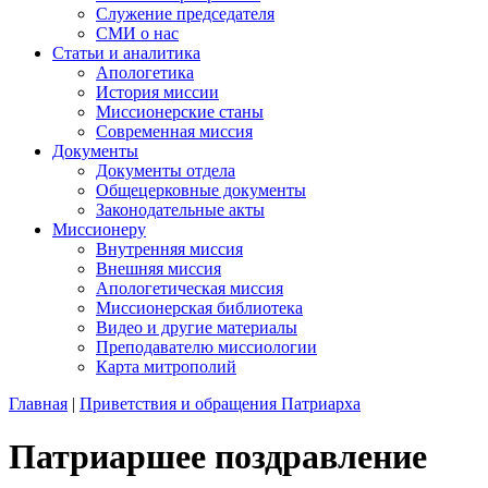
Служение председателя
СМИ о нас
Статьи и аналитика
Апологетика
История миссии
Миссионерские станы
Современная миссия
Документы
Документы отдела
Общецерковные документы
Законодательные акты
Миссионеру
Внутренняя миссия
Внешняя миссия
Апологетическая миссия
Миссионерская библиотека
Видео и другие материалы
Преподавателю миссиологии
Карта митрополий
Главная
|
Приветствия и обращения Патриарха
Патриаршее поздравление