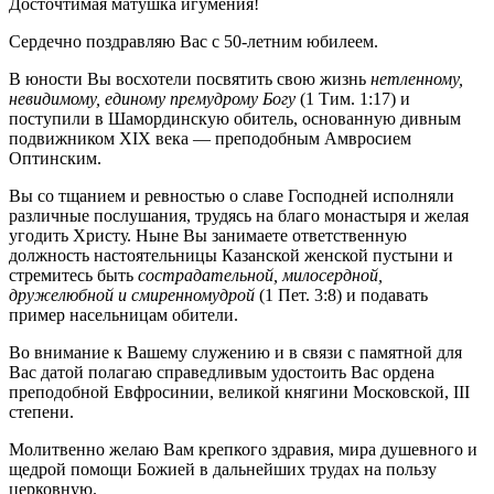
Досточтимая матушка игумения!
Сердечно поздравляю Вас с 50-летним юбилеем.
В юности Вы восхотели посвятить свою жизнь
нетленному,
невидимому, единому премудрому Богу
(1 Тим. 1:17) и
поступили в Шамординскую обитель, основанную дивным
подвижником XIX века — преподобным Амвросием
Оптинским.
Вы со тщанием и ревностью о славе Господней исполняли
различные послушания, трудясь на благо монастыря и желая
угодить Христу. Ныне Вы занимаете ответственную
должность настоятельницы Казанской женской пустыни и
стремитесь быть
сострадательной, милосердной,
дружелюбной и смиренномудрой
(1 Пет. 3:8) и подавать
пример насельницам обители.
Во внимание к Вашему служению и в связи с памятной для
Вас датой полагаю справедливым удостоить Вас ордена
преподобной Евфросинии, великой княгини Московской, III
степени.
Молитвенно желаю Вам крепкого здравия, мира душевного и
щедрой помощи Божией в дальнейших трудах на пользу
церковную.