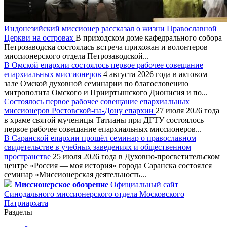
Индонезийский миссионер рассказал о жизни Православной
Церкви на островах
В приходском доме кафедрального собора
Петрозаводска состоялась встреча прихожан и волонтеров
миссионерского отдела Петрозаводской...
В Омской епархии состоялось первое рабочее совещание
епархиальных миссионеров
4 августа 2026 года в актовом
зале Омской духовной семинарии по благословению
митрополита Омского и Прииртышского Дионисия и по...
Состоялось первое рабочее совещание епархиальных
миссионеров Ростовской-на-Дону епархии
27 июля 2026 года
в храме святой мученицы Татианы при ДГТУ состоялось
первое рабочее совещание епархиальных миссионеров...
В Саранской епархии прошёл семинар о православном
свидетельстве в учебных заведениях и общественном
пространстве
25 июля 2026 года в Духовно-просветительском
центре «Россия — моя история» города Саранска состоялся
семинар «Миссионерская деятельность...
Миссионерское обозрение
Официальный сайт
Синодального миссионерского отдела Московского
Патриархата
Разделы