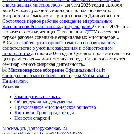
епархиальных миссионеров
4 августа 2026 года в актовом
зале Омской духовной семинарии по благословению
митрополита Омского и Прииртышского Дионисия и по...
Состоялось первое рабочее совещание епархиальных
миссионеров Ростовской-на-Дону епархии
27 июля 2026 года
в храме святой мученицы Татианы при ДГТУ состоялось
первое рабочее совещание епархиальных миссионеров...
В Саранской епархии прошёл семинар о православном
свидетельстве в учебных заведениях и общественном
пространстве
25 июля 2026 года в Духовно-просветительском
центре «Россия — моя история» города Саранска состоялся
семинар «Миссионерская деятельность...
Миссионерское обозрение
Официальный сайт
Синодального миссионерского отдела Московского
Патриархата
Разделы
Законодательные акты
Общецерковные документы
Православное миссионерское общество
Листовки, брошюры, стенды
Новости епархий
Москва, ул. Долгоруковская, 23
smo.info@patriarchia.ru
+7(495)151 9868