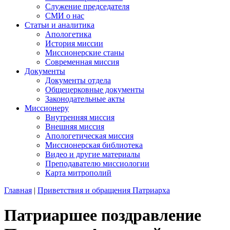
Служение председателя
СМИ о нас
Статьи и аналитика
Апологетика
История миссии
Миссионерские станы
Современная миссия
Документы
Документы отдела
Общецерковные документы
Законодательные акты
Миссионеру
Внутренняя миссия
Внешняя миссия
Апологетическая миссия
Миссионерская библиотека
Видео и другие материалы
Преподавателю миссиологии
Карта митрополий
Главная
|
Приветствия и обращения Патриарха
Патриаршее поздравление