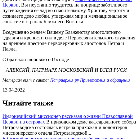
Церкви
, Вы неустанно трудитесь на поприще заботливого
путевождения ее чад ко спасительному Христову чертогу и
созидаете дело любви, утверждая мир и межнациональное
согласие в странах Ближнего Востока.
Вседушевно желаем Вашему Блаженству многолетнего
здравия и крепости сил в деле Первосвятительского служения
на древнем престоле первоверховных апостолов Петра и
Павла.
С братской любовью о Господе
+АЛЕКСИЙ, ПАТРИАРХ МОСКОВСКИЙ И ВСЕЯ РУСИ
Материал взят с сайта:
Патриархия.ру Приветствия и обращения
13.04.2022
Читайте также
Индонезийский миссионер рассказал о жизни Православной
Церкви на островах
В приходском доме кафедрального собора
Петрозаводска состоялась встреча прихожан и волонтеров
миссионерского отдела Петрозаводской...
В Омской епархии состоялось первое рабочее совещание