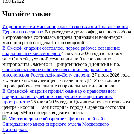
13.04.2022
Читайте также
Индонезийский миссионер рассказал о жизни Православной
Церкви на островах
В приходском доме кафедрального собора
Петрозаводска состоялась встреча прихожан и волонтеров
миссионерского отдела Петрозаводской...
В Омской епархии состоялось первое рабочее совещание
епархиальных миссионеров
4 августа 2026 года в актовом
зале Омской духовной семинарии по благословению
митрополита Омского и Прииртышского Дионисия и по...
Состоялось первое рабочее совещание епархиальных
миссионеров Ростовской-на-Дону епархии
27 июля 2026 года
в храме святой мученицы Татианы при ДГТУ состоялось
первое рабочее совещание епархиальных миссионеров...
В Саранской епархии прошёл семинар о православном
свидетельстве в учебных заведениях и общественном
пространстве
25 июля 2026 года в Духовно-просветительском
центре «Россия — моя история» города Саранска состоялся
семинар «Миссионерская деятельность...
Миссионерское обозрение
Официальный сайт
Синодального миссионерского отдела Московского
Патриархата