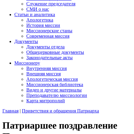
Служение председателя
СМИ о нас
Статьи и аналитика
Апологетика
История миссии
Миссионерские станы
Современная миссия
Документы
Документы отдела
Общецерковные документы
Законодательные акты
Миссионеру
Внутренняя миссия
Внешняя миссия
Апологетическая миссия
Миссионерская библиотека
Видео и другие материалы
Преподавателю миссиологии
Карта митрополий
Главная
|
Приветствия и обращения Патриарха
Патриаршее поздравление