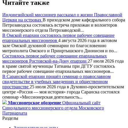
Читайте также
Индонезийский миссионер рассказал о жизни Православной
Церкви на островах
В приходском доме кафедрального собора
Петрозаводска состоялась встреча прихожан и волонтеров
миссионерского отдела Петрозаводской...
В Омской епархии состоялось первое рабочее совещание
епархиальных миссионеров
4 августа 2026 года в актовом
зале Омской духовной семинарии по благословению
митрополита Омского и Прииртышского Дионисия и по...
Состоялось первое рабочее совещание епархиальных
миссионеров Ростовской-на-Дону епархии
27 июля 2026 года
в храме святой мученицы Татианы при ДГТУ состоялось
первое рабочее совещание епархиальных миссионеров...
В Саранской епархии прошёл семинар о православном
свидетельстве в учебных заведениях и общественном
пространстве
25 июля 2026 года в Духовно-просветительском
центре «Россия — моя история» города Саранска состоялся
семинар «Миссионерская деятельность...
Миссионерское обозрение
Официальный сайт
Синодального миссионерского отдела Московского
Патриархата
Разделы
Законодательные акты