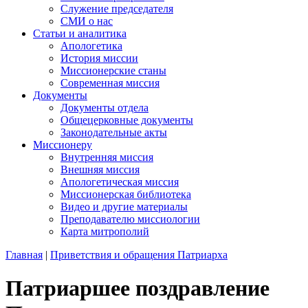
Служение председателя
СМИ о нас
Статьи и аналитика
Апологетика
История миссии
Миссионерские станы
Современная миссия
Документы
Документы отдела
Общецерковные документы
Законодательные акты
Миссионеру
Внутренняя миссия
Внешняя миссия
Апологетическая миссия
Миссионерская библиотека
Видео и другие материалы
Преподавателю миссиологии
Карта митрополий
Главная
|
Приветствия и обращения Патриарха
Патриаршее поздравление