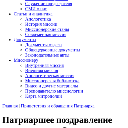
Служение председателя
СМИ о нас
Статьи и аналитика
Апологетика
История миссии
Миссионерские станы
Современная миссия
Документы
Документы отдела
Общецерковные документы
Законодательные акты
Миссионеру
Внутренняя миссия
Внешняя миссия
Апологетическая миссия
Миссионерская библиотека
Видео и другие материалы
Преподавателю миссиологии
Карта митрополий
Главная
|
Приветствия и обращения Патриарха
Патриаршее поздравление