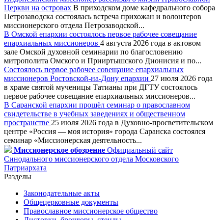
Церкви на островах
В приходском доме кафедрального собора
Петрозаводска состоялась встреча прихожан и волонтеров
миссионерского отдела Петрозаводской...
В Омской епархии состоялось первое рабочее совещание
епархиальных миссионеров
4 августа 2026 года в актовом
зале Омской духовной семинарии по благословению
митрополита Омского и Прииртышского Дионисия и по...
Состоялось первое рабочее совещание епархиальных
миссионеров Ростовской-на-Дону епархии
27 июля 2026 года
в храме святой мученицы Татианы при ДГТУ состоялось
первое рабочее совещание епархиальных миссионеров...
В Саранской епархии прошёл семинар о православном
свидетельстве в учебных заведениях и общественном
пространстве
25 июля 2026 года в Духовно-просветительском
центре «Россия — моя история» города Саранска состоялся
семинар «Миссионерская деятельность...
Миссионерское обозрение
Официальный сайт
Синодального миссионерского отдела Московского
Патриархата
Разделы
Законодательные акты
Общецерковные документы
Православное миссионерское общество
Листовки, брошюры, стенды