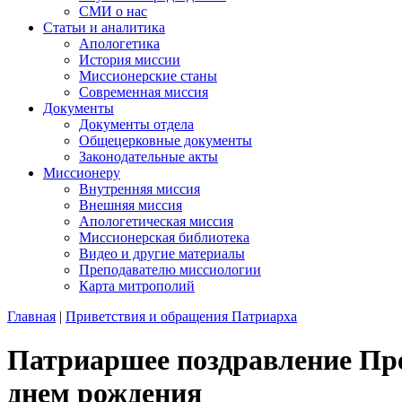
СМИ о нас
Статьи и аналитика
Апологетика
История миссии
Миссионерские станы
Современная миссия
Документы
Документы отдела
Общецерковные документы
Законодательные акты
Миссионеру
Внутренняя миссия
Внешняя миссия
Апологетическая миссия
Миссионерская библиотека
Видео и другие материалы
Преподавателю миссиологии
Карта митрополий
Главная
|
Приветствия и обращения Патриарха
Патриаршее поздравление Пре
днем рождения