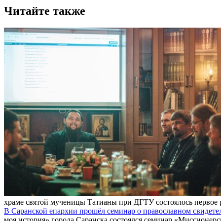
Читайте также
храме святой мученицы Татианы при ДГТУ состоялось первое 
В Саранской епархии прошёл семинар о православном свидете
моя история» города Саранска состоялся семинар «Миссионерск