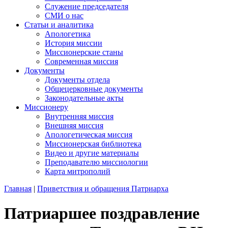
Служение председателя
СМИ о нас
Статьи и аналитика
Апологетика
История миссии
Миссионерские станы
Современная миссия
Документы
Документы отдела
Общецерковные документы
Законодательные акты
Миссионеру
Внутренняя миссия
Внешняя миссия
Апологетическая миссия
Миссионерская библиотека
Видео и другие материалы
Преподавателю миссиологии
Карта митрополий
Главная
|
Приветствия и обращения Патриарха
Патриаршее поздравление