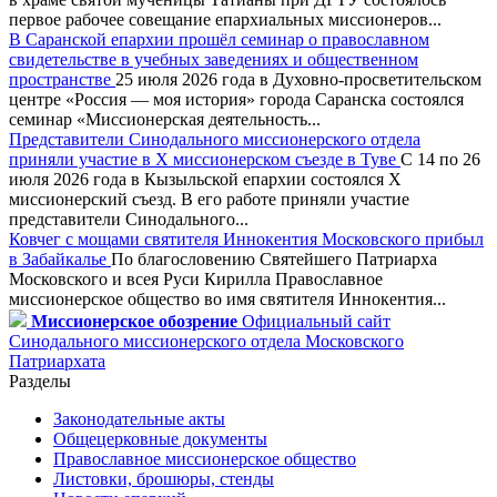
первое рабочее совещание епархиальных миссионеров...
В Саранской епархии прошёл семинар о православном
свидетельстве в учебных заведениях и общественном
пространстве
25 июля 2026 года в Духовно-просветительском
центре «Россия — моя история» города Саранска состоялся
семинар «Миссионерская деятельность...
Представители Синодального миссионерского отдела
приняли участие в X миссионерском съезде в Туве
С 14 по 26
июля 2026 года в Кызыльской епархии состоялся X
миссионерский съезд. В его работе приняли участие
представители Синодального...
Ковчег с мощами святителя Иннокентия Московского прибыл
в Забайкалье
По благословению Святейшего Патриарха
Московского и всея Руси Кирилла Православное
миссионерское общество во имя святителя Иннокентия...
Миссионерское обозрение
Официальный сайт
Синодального миссионерского отдела Московского
Патриархата
Разделы
Законодательные акты
Общецерковные документы
Православное миссионерское общество
Листовки, брошюры, стенды