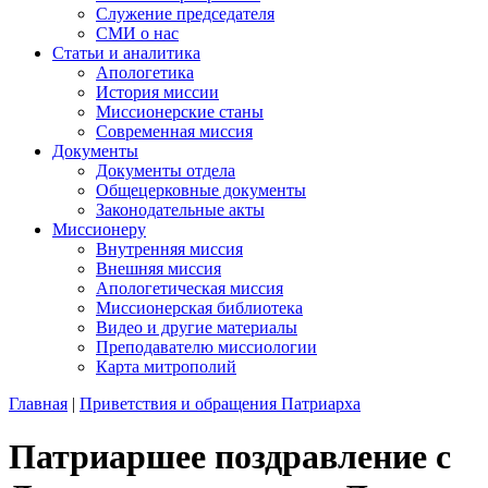
Служение председателя
СМИ о нас
Статьи и аналитика
Апологетика
История миссии
Миссионерские станы
Современная миссия
Документы
Документы отдела
Общецерковные документы
Законодательные акты
Миссионеру
Внутренняя миссия
Внешняя миссия
Апологетическая миссия
Миссионерская библиотека
Видео и другие материалы
Преподавателю миссиологии
Карта митрополий
Главная
|
Приветствия и обращения Патриарха
Патриаршее поздравление с