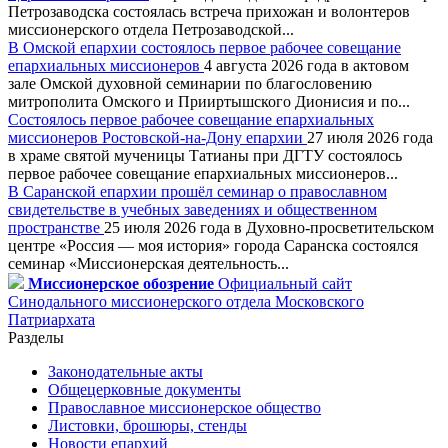
Петрозаводска состоялась встреча прихожан и волонтеров
миссионерского отдела Петрозаводской...
В Омской епархии состоялось первое рабочее совещание
епархиальных миссионеров
4 августа 2026 года в актовом
зале Омской духовной семинарии по благословению
митрополита Омского и Прииртышского Дионисия и по...
Состоялось первое рабочее совещание епархиальных
миссионеров Ростовской-на-Дону епархии
27 июля 2026 года
в храме святой мученицы Татианы при ДГТУ состоялось
первое рабочее совещание епархиальных миссионеров...
В Саранской епархии прошёл семинар о православном
свидетельстве в учебных заведениях и общественном
пространстве
25 июля 2026 года в Духовно-просветительском
центре «Россия — моя история» города Саранска состоялся
семинар «Миссионерская деятельность...
Миссионерское обозрение
Официальный сайт
Синодального миссионерского отдела Московского
Патриархата
Разделы
Законодательные акты
Общецерковные документы
Православное миссионерское общество
Листовки, брошюры, стенды
Новости епархий