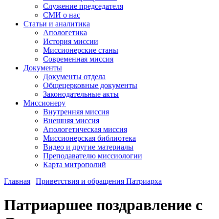
Служение председателя
СМИ о нас
Статьи и аналитика
Апологетика
История миссии
Миссионерские станы
Современная миссия
Документы
Документы отдела
Общецерковные документы
Законодательные акты
Миссионеру
Внутренняя миссия
Внешняя миссия
Апологетическая миссия
Миссионерская библиотека
Видео и другие материалы
Преподавателю миссиологии
Карта митрополий
Главная
|
Приветствия и обращения Патриарха
Патриаршее поздравление с