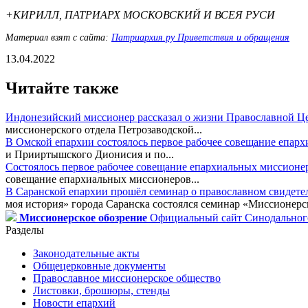
+КИРИЛЛ, ПАТРИАРХ МОСКОВСКИЙ И ВСЕЯ РУСИ
Материал взят с сайта:
Патриархия.ру Приветствия и обращения
13.04.2022
Читайте также
Индонезийский миссионер рассказал о жизни Православной Ц
миссионерского отдела Петрозаводской...
В Омской епархии состоялось первое рабочее совещание епар
и Прииртышского Дионисия и по...
Состоялось первое рабочее совещание епархиальных миссионе
совещание епархиальных миссионеров...
В Саранской епархии прошёл семинар о православном свидете
моя история» города Саранска состоялся семинар «Миссионерск
Миссионерское обозрение
Официальный сайт Синодального
Разделы
Законодательные акты
Общецерковные документы
Православное миссионерское общество
Листовки, брошюры, стенды
Новости епархий