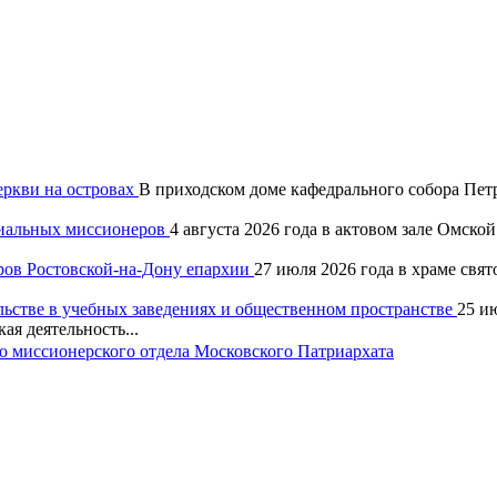
еркви на островах
В приходском доме кафедрального собора Петр
хиальных миссионеров
4 августа 2026 года в актовом зале Омск
ров Ростовской-на-Дону епархии
27 июля 2026 года в храме свя
льстве в учебных заведениях и общественном пространстве
25 и
ая деятельность...
 миссионерского отдела Московского Патриархата