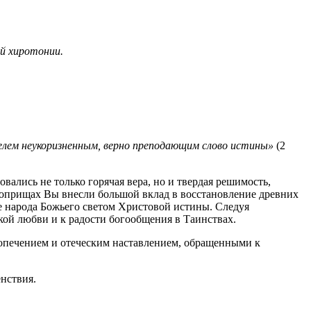
ой хиротонии.
елем неукоризненным, верно преподающим слово истины»
(2
вались не только горячая вера, но и твердая решимость,
 поприщах Вы внесли большой вклад в восстановление древних
е народа Божьего светом Христовой истины. Следуя
кой любви и к радости богообщения в Таинствах.
опечением и отеческим наставлением, обращенными к
нствия.