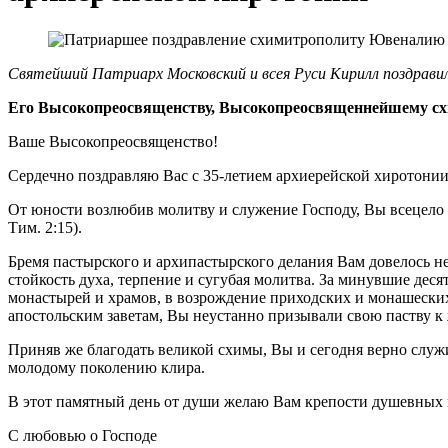
Святейший Патриарх Московский и всея Руси Кирилл поздрави
Его Высокопреосвященству, Высокопреосвященнейшему сх
Ваше Высокопреосвященство!
Сердечно поздравляю Вас с 35-летием архиерейской хиротонии
От юности возлюбив молитву и служение Господу, Вы всецело 
Тим. 2:15).
Бремя пастырского и архипастырского делания Вам довелось нес
стойкость духа, терпение и сугубая молитва. За минувшие де
монастырей и храмов, в возрождение приходских и монашеских
апостольским заветам, Вы неустанно призывали свою паству к 
Приняв же благодать великой схимы, Вы и сегодня верно слу
молодому поколению клира.
В этот памятный день от души желаю Вам крепости душевных и
С любовью о Господе