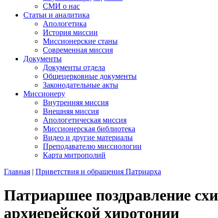
СМИ о нас
Статьи и аналитика
Апологетика
История миссии
Миссионерские станы
Современная миссия
Документы
Документы отдела
Общецерковные документы
Законодательные акты
Миссионеру
Внутренняя миссия
Внешняя миссия
Апологетическая миссия
Миссионерская библиотека
Видео и другие материалы
Преподавателю миссиологии
Карта митрополий
Главная
|
Приветствия и обращения Патриарха
Патриаршее поздравление схи
архиерейской хиротонии