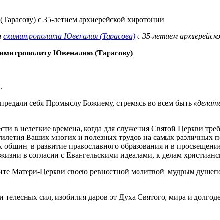
л
схимитрополита Ювеналия (Тарасова)
с 35-летием архиерейск
имитрополиту Ювеналию (Тарасову)
.
предали себя Промыслу Божиему, стремясь во всем быть
«делат
ти в нелегкие времена, когда для служения Святой Церкви требо
сятилетия Ваших многих и полезных трудов на самых различных
 общин, в развитие православного образования и в просвещени
жизни в согласии с Евангельскими идеалами, к делам христианс
жите Матери-Церкви своею ревностной молитвой, мудрым душеп
 телесных сил, изобилия даров от Духа Святого, мира и долгоде