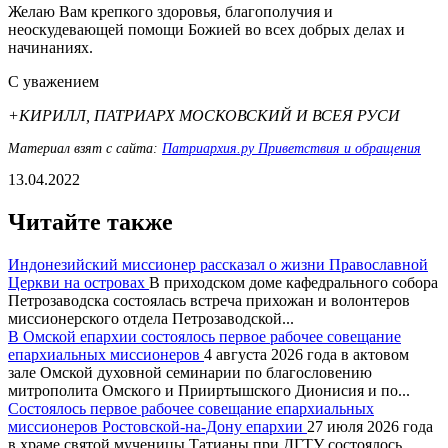
Желаю Вам крепкого здоровья, благополучия и
неоскудевающей помощи Божией во всех добрых делах и
начинаниях.
С уважением
+КИРИЛЛ, ПАТРИАРХ МОСКОВСКИЙ И ВСЕЯ РУСИ
Материал взят с сайта:
Патриархия.ру Приветствия и обращения
13.04.2022
Читайте также
Индонезийский миссионер рассказал о жизни Православной
Церкви на островах
В приходском доме кафедрального собора
Петрозаводска состоялась встреча прихожан и волонтеров
миссионерского отдела Петрозаводской...
В Омской епархии состоялось первое рабочее совещание
епархиальных миссионеров
4 августа 2026 года в актовом
зале Омской духовной семинарии по благословению
митрополита Омского и Прииртышского Дионисия и по...
Состоялось первое рабочее совещание епархиальных
миссионеров Ростовской-на-Дону епархии
27 июля 2026 года
в храме святой мученицы Татианы при ДГТУ состоялось