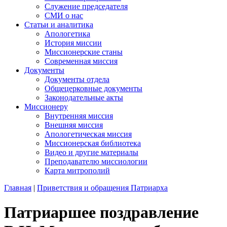
Служение председателя
СМИ о нас
Статьи и аналитика
Апологетика
История миссии
Миссионерские станы
Современная миссия
Документы
Документы отдела
Общецерковные документы
Законодательные акты
Миссионеру
Внутренняя миссия
Внешняя миссия
Апологетическая миссия
Миссионерская библиотека
Видео и другие материалы
Преподавателю миссиологии
Карта митрополий
Главная
|
Приветствия и обращения Патриарха
Патриаршее поздравление