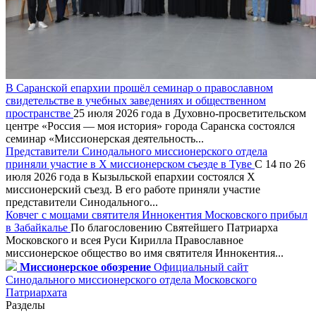
В Саранской епархии прошёл семинар о православном
свидетельстве в учебных заведениях и общественном
пространстве
25 июля 2026 года в Духовно-просветительском
центре «Россия — моя история» города Саранска состоялся
семинар «Миссионерская деятельность...
Представители Синодального миссионерского отдела
приняли участие в X миссионерском съезде в Туве
С 14 по 26
июля 2026 года в Кызыльской епархии состоялся X
миссионерский съезд. В его работе приняли участие
представители Синодального...
Ковчег с мощами святителя Иннокентия Московского прибыл
в Забайкалье
По благословению Святейшего Патриарха
Московского и всея Руси Кирилла Православное
миссионерское общество во имя святителя Иннокентия...
Миссионерское обозрение
Официальный сайт
Синодального миссионерского отдела Московского
Патриархата
Разделы