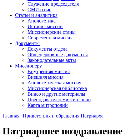
Служение председателя
СМИ о нас
Статьи и аналитика
Апологетика
История миссии
Миссионерские станы
Современная миссия
Документы
Документы отдела
Общецерковные документы
Законодательные акты
Миссионеру
Внутренняя миссия
Внешняя миссия
Апологетическая миссия
Миссионерская библиотека
Видео и другие материалы
Преподавателю миссиологии
Карта митрополий
Главная
|
Приветствия и обращения Патриарха
Патриаршее поздравление