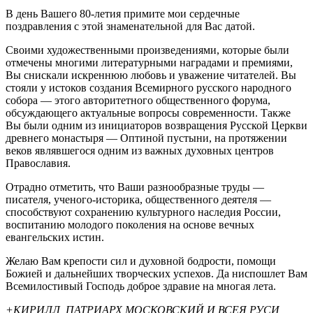
В день Вашего 80-летия примите мои сердечные
поздравления с этой знаменательной для Вас датой.
Своими художественными произведениями, которые были
отмечены многими литературными наградами и премиями,
Вы снискали искреннюю любовь и уважение читателей. Вы
стояли у истоков создания Всемирного русского народного
собора — этого авторитетного общественного форума,
обсуждающего актуальные вопросы современности. Также
Вы были одним из инициаторов возвращения Русской Церкви
древнего монастыря — Оптиной пустыни, на протяжении
веков являвшегося одним из важных духовных центров
Православия.
Отрадно отметить, что Ваши разнообразные труды —
писателя, ученого-историка, общественного деятеля —
способствуют сохранению культурного наследия России,
воспитанию молодого поколения на основе вечных
евангельских истин.
Желаю Вам крепости сил и духовной бодрости, помощи
Божией и дальнейших творческих успехов. Да ниспошлет Вам
Всемилостивый Господь доброе здравие на многая лета.
+КИРИЛЛ, ПАТРИАРХ МОСКОВСКИЙ И ВСЕЯ РУСИ