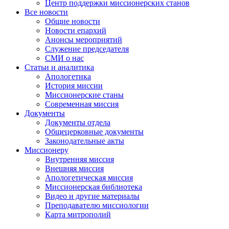
Центр поддержки миссионерских станов
Все новости
Общие новости
Новости епархий
Анонсы мероприятий
Служение председателя
СМИ о нас
Статьи и аналитика
Апологетика
История миссии
Миссионерские станы
Современная миссия
Документы
Документы отдела
Общецерковные документы
Законодательные акты
Миссионеру
Внутренняя миссия
Внешняя миссия
Апологетическая миссия
Миссионерская библиотека
Видео и другие материалы
Преподавателю миссиологии
Карта митрополий