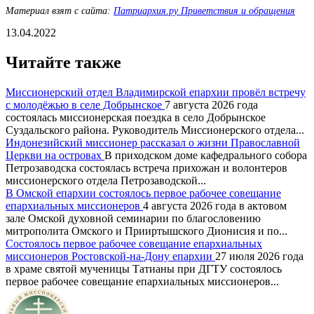
Материал взят с сайта:
Патриархия.ру Приветствия и обращения
13.04.2022
Читайте также
Миссионерский отдел Владимирской епархии провёл встречу
с молодёжью в селе Добрынское
7 августа 2026 года
состоялась миссионерская поездка в село Добрынское
Суздальского района. Руководитель Миссионерского отдела...
Индонезийский миссионер рассказал о жизни Православной
Церкви на островах
В приходском доме кафедрального собора
Петрозаводска состоялась встреча прихожан и волонтеров
миссионерского отдела Петрозаводской...
В Омской епархии состоялось первое рабочее совещание
епархиальных миссионеров
4 августа 2026 года в актовом
зале Омской духовной семинарии по благословению
митрополита Омского и Прииртышского Дионисия и по...
Состоялось первое рабочее совещание епархиальных
миссионеров Ростовской-на-Дону епархии
27 июля 2026 года
в храме святой мученицы Татианы при ДГТУ состоялось
первое рабочее совещание епархиальных миссионеров...